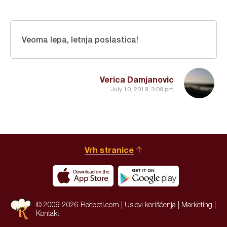
Veoma lepa, letnja poslastica!
Verica Damjanovic
July 10, 2019, 3:09 pm
Vrh stranice
© 2009-2026 Recepti.com |
Uslovi korišćenja
|
Marketing
|
Kontakt