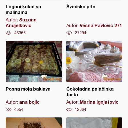
Lagani kolač sa
Švedska pita
malinama
Suzana
Autor:
Andjelkovic
Vesna Pavlovic 271
Autor:
46366
27294
Posna moja baklava
Čokoladna palačinka
torta
ana bojic
Marina Ignjatovic
Autor:
Autor:
4554
12064