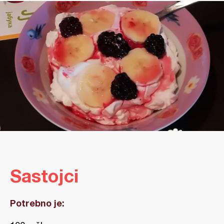
Sastojci
Potrebno je: