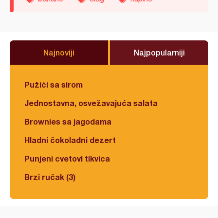
Najnoviji
Najpopularniji
Pužići sa sirom
Jednostavna, osvežavajuća salata
Brownies sa jagodama
Hladni čokoladni dezert
Punjeni cvetovi tikvica
Brzi ručak (3)