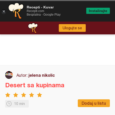
Recepti - Kuvar
Instalirajte
Recepti.com
Besplatna - Google Play
Ulogujte se
jelena nikolic
Autor:
Desert sa kupinama
Dodaj u listu
10 min