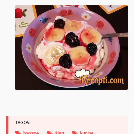
TAGOVI
banane
šlag
kupine