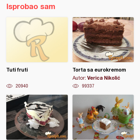
Isprobao sam
Tuti fruti
Torta sa eurokremom
Verica Nikolić
Autor:
20940
99337