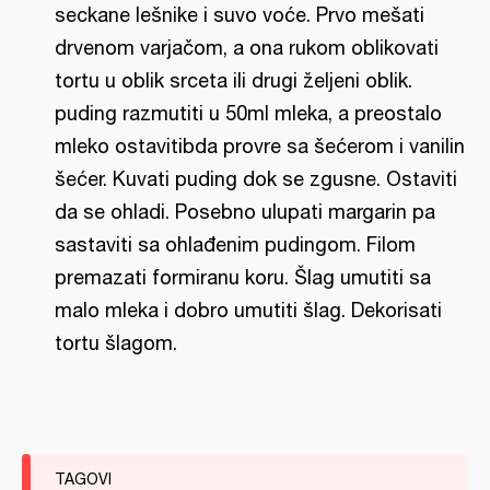
seckane lešnike i suvo voće. Prvo mešati
drvenom varjačom, a ona rukom oblikovati
tortu u oblik srceta ili drugi željeni oblik.
puding razmutiti u 50ml mleka, a preostalo
mleko ostavitibda provre sa šećerom i vanilin
šećer. Kuvati puding dok se zgusne. Ostaviti
da se ohladi. Posebno ulupati margarin pa
sastaviti sa ohlađenim pudingom. Filom
premazati formiranu koru. Šlag umutiti sa
malo mleka i dobro umutiti šlag. Dekorisati
tortu šlagom.
TAGOVI