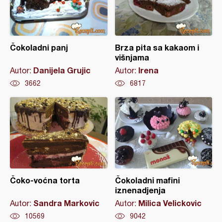
Čokoladni panj
Brza pita sa kakaom i
višnjama
Danijela Grujic
Irena
Autor:
Autor:
3662
6817
Čoko-voćna torta
Čokoladni mafini
iznenadjenja
Sandra Markovic
Milica Velickovic
Autor:
Autor:
10569
9042