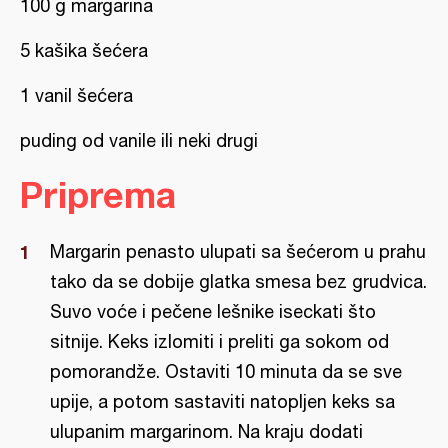
100 g margarina
5 kašika šećera
1 vanil šećera
puding od vanile ili neki drugi
Priprema
Margarin penasto ulupati sa šećerom u prahu
tako da se dobije glatka smesa bez grudvica.
Suvo voće i pečene lešnike iseckati što
sitnije. Keks izlomiti i preliti ga sokom od
pomorandže. Ostaviti 10 minuta da se sve
upije, a potom sastaviti natopljen keks sa
ulupanim margarinom. Na kraju dodati