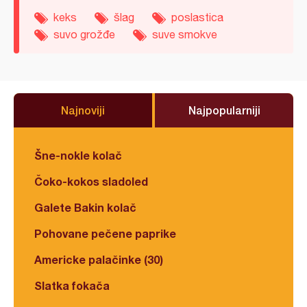
keks
šlag
poslastica
suvo grožđe
suve smokve
Najnoviji
Najpopularniji
Šne-nokle kolač
Čoko-kokos sladoled
Galete Bakin kolač
Pohovane pečene paprike
Americke palačinke (30)
Slatka fokača