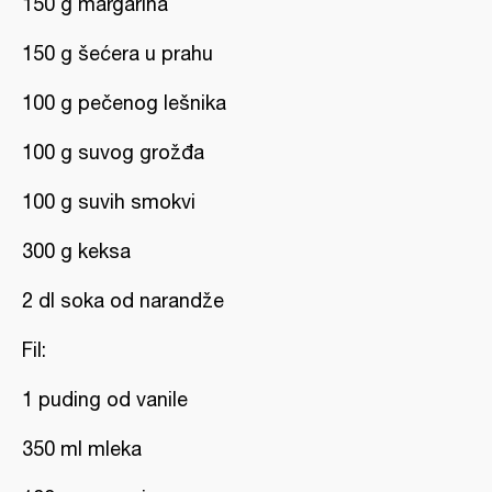
150 g margarina
150 g šećera u prahu
100 g pečenog lešnika
100 g suvog grožđa
100 g suvih smokvi
300 g keksa
2 dl soka od narandže
Fil:
1 puding od vanile
350 ml mleka