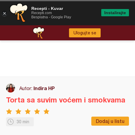
Recepti - Kuvar
Instalirajte
Recepti.com
Besplatna - Google Play
Ulogujte se
Indira HP
Autor:
Torta sa suvim voćem i smokvama
Dodaj u listu
30 min