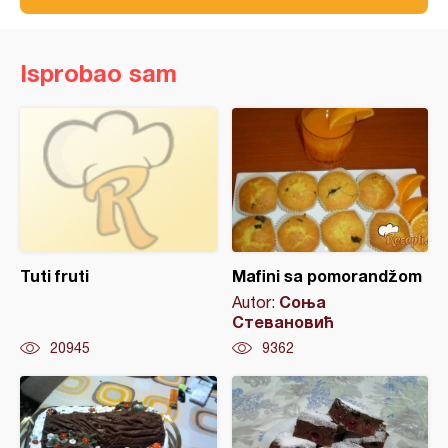
Isprobao sam
Tuti fruti
Mafini sa pomorandžom
Соња
Autor:
Стевановић
20945
9362