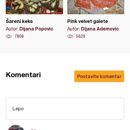
Šareni keks
Pink velvet galete
Dijana Popovic
Dijana Ademovic
Autor:
Autor:
7808
5629
Komentari
Postavite komentar
Lepo