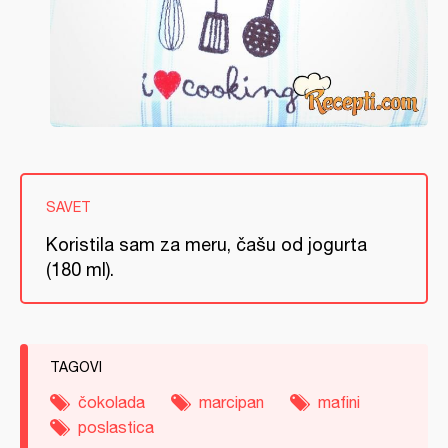
SAVET
Koristila sam za meru, čašu od jogurta
(180 ml).
TAGOVI
čokolada
marcipan
mafini
poslastica