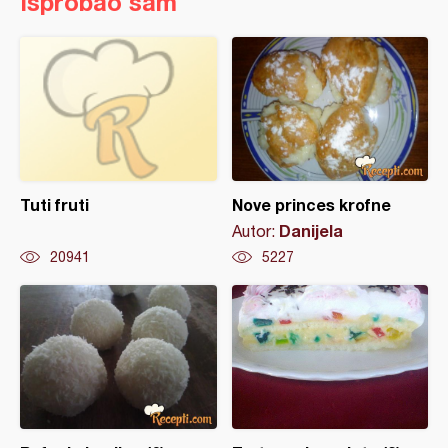
Isprobao sam
Tuti fruti
Nove princes krofne
Danijela
Autor:
20941
5227