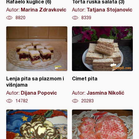
Rafaelo kuglice (6)
Torta ruska salata (3)
Marina Zdravkovic
Tatjana Stojanovic
Autor:
Autor:
8820
8339
Lenja pita sa plazmom i
Cimet pita
višnjama
Dijana Popovic
Jasmina Nikolić
Autor:
Autor:
14782
20283