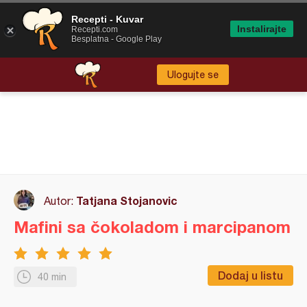
Recepti - Kuvar
Instalirajte
Recepti.com
Besplatna - Google Play
Ulogujte se
Tatjana Stojanovic
Autor:
Mafini sa čokoladom i marcipanom
Dodaj u listu
40 min