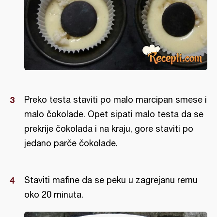
Preko testa staviti po malo marcipan smese i
malo čokolade. Opet sipati malo testa da se
prekrije čokolada i na kraju, gore staviti po
jedano parče čokolade.
Staviti mafine da se peku u zagrejanu rernu
oko 20 minuta.