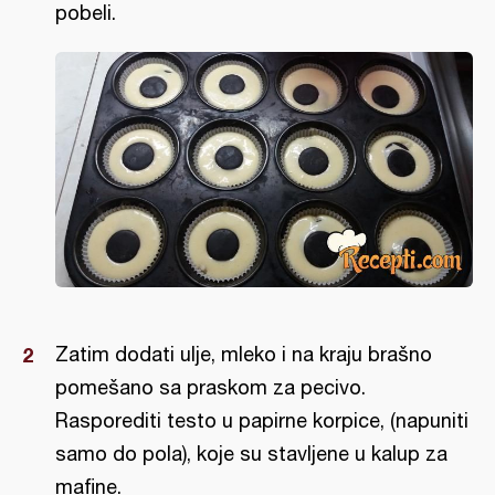
pobeli.
Zatim dodati ulje, mleko i na kraju brašno
pomešano sa praskom za pecivo.
Rasporediti testo u papirne korpice, (napuniti
samo do pola), koje su stavljene u kalup za
mafine.