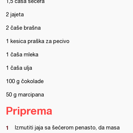
1,5 čaša šećera
2 jajeta
2 čaše brašna
1 kesica praška za pecivo
1 čaša mleka
1 čaša ulja
100 g čokolade
50 g marcipana
Priprema
Izmutiti jaja sa šećerom penasto, da masa