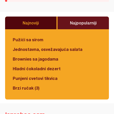
Najnoviji
Najpopularniji
Pužići sa sirom
Jednostavna, osvežavajuća salata
Brownies sa jagodama
Hladni čokoladni dezert
Punjeni cvetovi tikvica
Brzi ručak (3)