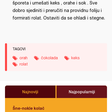
šporeta i umešati keks , orahe i sok . Sve
dobro sjediniti i preručiti na providnu foliju i
formirati rolat. Ostaviti da se ohladi i stegne.
TAGOVI
orah
čokolada
keks
rolat
Najnoviji
Najpopularniji
Šne-nokle kolač