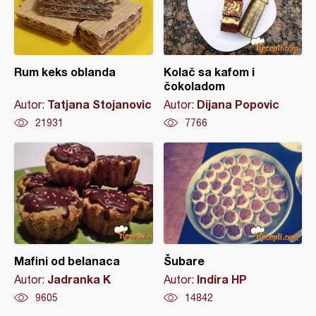
Rum keks oblanda
Kolač sa kafom i
čokoladom
Tatjana Stojanovic
Dijana Popovic
Autor:
Autor:
21931
7766
Mafini od belanaca
Šubare
Jadranka K
Indira HP
Autor:
Autor:
9605
14842