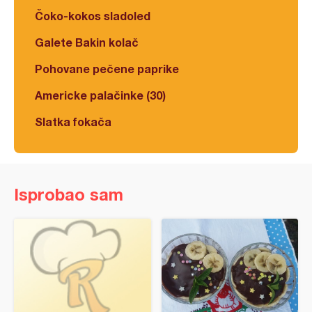
Čoko-kokos sladoled
Galete Bakin kolač
Pohovane pečene paprike
Americke palačinke (30)
Slatka fokača
Isprobao sam