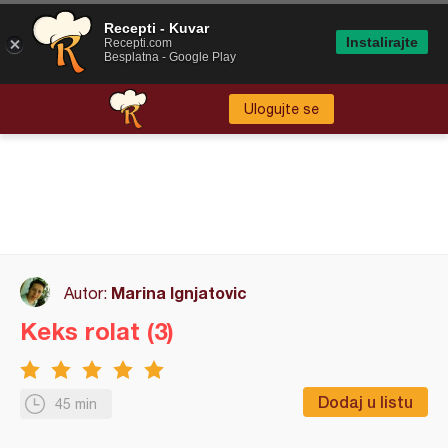
Recepti - Kuvar
Instalirajte
Recepti.com
Besplatna - Google Play
Ulogujte se
Marina Ignjatovic
Autor:
Keks rolat (3)
Dodaj u listu
45 min