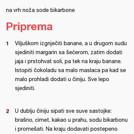
na vrh noža sode bikarbone
Priprema
Viljuškom izgnječiti banane, a u drugom sudu
sjediniti margarin sa šećerom, zatim dodati
jaja i prstohvat soli, pa tek na kraju banane.
Istopiti čokoladu sa malo maslaca pa kad se
malo prohladi dodati u činiju. Sve lepo
sjediniti.
U dublju činiju sipati sve suve sastojke:
brašno, cimet, kakao u prahu, sodu bikarbonu
i promešati. Na kraju dodavati postepeno