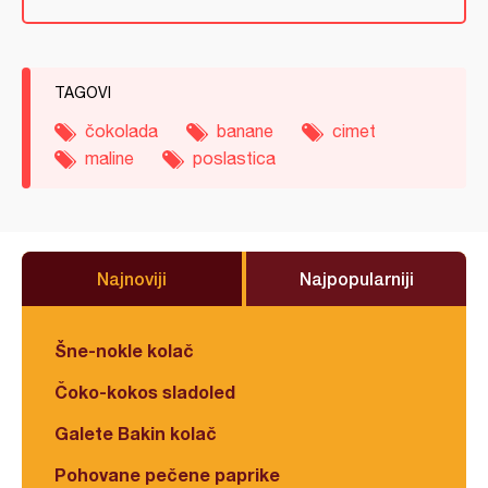
TAGOVI
čokolada
banane
cimet
maline
poslastica
Najnoviji
Najpopularniji
Šne-nokle kolač
Čoko-kokos sladoled
Galete Bakin kolač
Pohovane pečene paprike