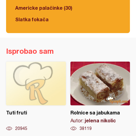
Americke palačinke (30)
Slatka fokača
Isprobao sam
Tuti fruti
Rolnice sa jabukama
jelena nikolic
Autor:
20945
38119