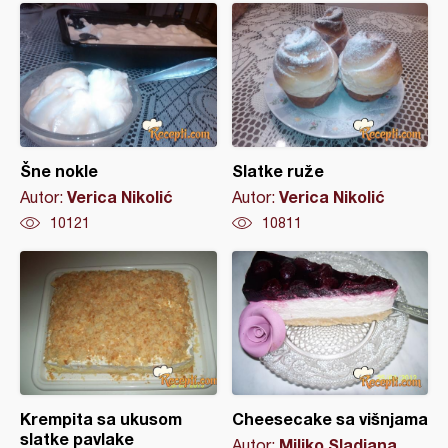
Šne nokle
Slatke ruže
Verica Nikolić
Verica Nikolić
Autor:
Autor:
10121
10811
Krempita sa ukusom
Cheesecake sa višnjama
slatke pavlake
Miljko Sladjana
Autor: