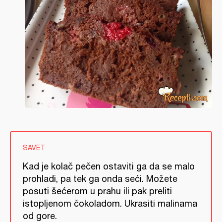
SAVET
Kad je kolač pečen ostaviti ga da se malo
prohladi, pa tek ga onda seći. Možete
posuti šećerom u prahu ili pak preliti
istopljenom čokoladom. Ukrasiti malinama
od gore.