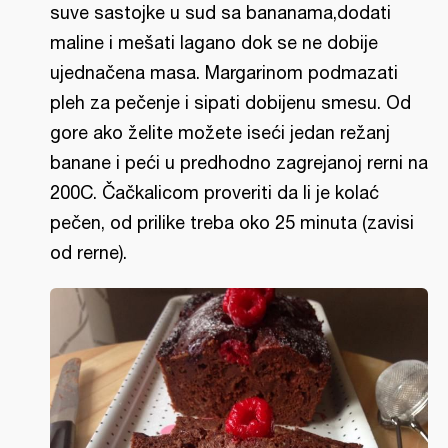
suve sastojke u sud sa bananama,dodati
maline i mešati lagano dok se ne dobije
ujednačena masa. Margarinom podmazati
pleh za pečenje i sipati dobijenu smesu. Od
gore ako želite možete iseći jedan režanj
banane i peći u predhodno zagrejanoj rerni na
200C. Čačkalicom proveriti da li je kolać
pečen, od prilike treba oko 25 minuta (zavisi
od rerne).