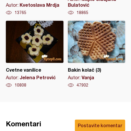
Kvetoslava Mrdja
Bulatović
Autor:
13765
18865
Cvetne vanilice
Bakin kolač (3)
Jelena Petrović
Vanja
Autor:
Autor:
10808
47902
Komentari
Postavite komentar