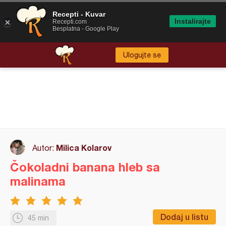
Recepti - Kuvar
Instalirajte
Recepti.com
Besplatna - Google Play
Ulogujte se
Milica Kolarov
Autor:
Čokoladni banana hleb sa
malinama
Dodaj u listu
45 min