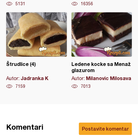
5131
16356
Štrudlice (4)
Ledene kocke sa Menaž
glazurom
Jadranka K
Milanovic Milosava
Autor:
Autor:
7159
7013
Komentari
Postavite komentar