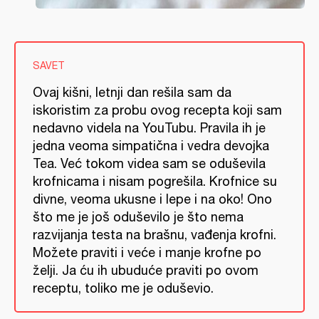
SAVET
Ovaj kišni, letnji dan rešila sam da
iskoristim za probu ovog recepta koji sam
nedavno videla na YouTubu. Pravila ih je
jedna veoma simpatična i vedra devojka
Tea. Već tokom videa sam se oduševila
krofnicama i nisam pogrešila. Krofnice su
divne, veoma ukusne i lepe i na oko! Ono
što me je još oduševilo je što nema
razvijanja testa na brašnu, vađenja krofni.
Možete praviti i veće i manje krofne po
želji. Ja ću ih ubuduće praviti po ovom
receptu, toliko me je oduševio.