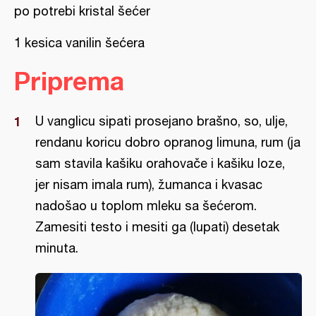
po potrebi kristal šećer
1 kesica vanilin šećera
Priprema
U vanglicu sipati prosejano brašno, so, ulje,
rendanu koricu dobro opranog limuna, rum (ja
sam stavila kašiku orahovače i kašiku loze,
jer nisam imala rum), žumanca i kvasac
nadošao u toplom mleku sa šećerom.
Zamesiti testo i mesiti ga (lupati) desetak
minuta.