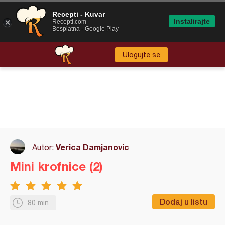
Recepti - Kuvar
Instalirajte
Recepti.com
Besplatna - Google Play
Ulogujte se
Verica Damjanovic
Autor:
Mini krofnice (2)
Dodaj u listu
80 min