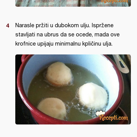
Narasle pržiti u dubokom ulju. Ispržene
stavljati na ubrus da se ocede, mada ove
krofnice upijaju minimalnu kpličinu ulja.