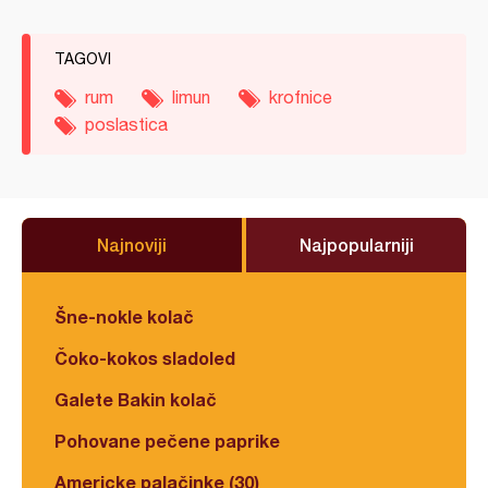
TAGOVI
rum
limun
krofnice
poslastica
Najnoviji
Najpopularniji
Šne-nokle kolač
Čoko-kokos sladoled
Galete Bakin kolač
Pohovane pečene paprike
Americke palačinke (30)