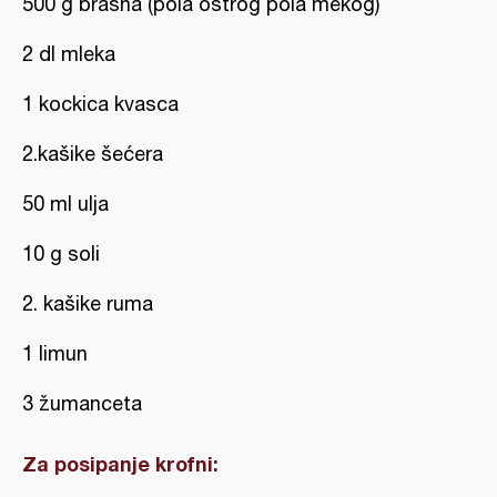
500 g brašna (pola oštrog pola mekog)
2 dl mleka
1 kockica kvasca
2.kašike šećera
50 ml ulja
10 g soli
2. kašike ruma
1 limun
3 žumanceta
Za posipanje krofni: