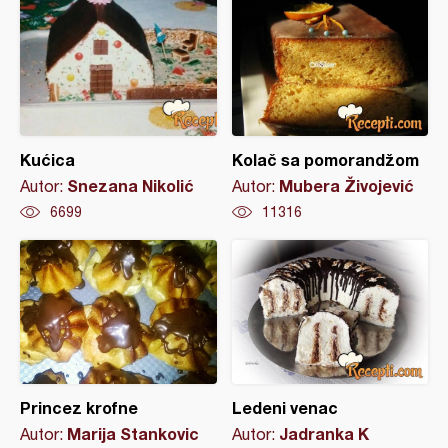
Kućica
Kolač sa pomorandžom
Snezana Nikolić
Mubera Živojević
Autor:
Autor:
6699
11316
Princez krofne
Ledeni venac
Marija Stankovic
Jadranka K
Autor:
Autor: