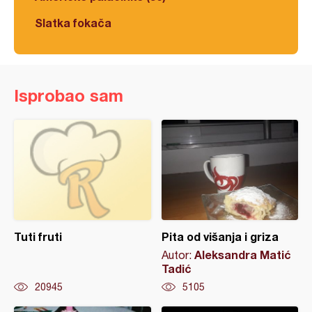
Slatka fokača
Isprobao sam
Tuti fruti
Pita od višanja i griza
Aleksandra Matić
Autor:
Tadić
20945
5105