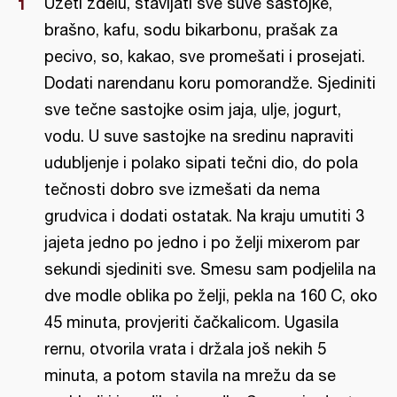
Uzeti zdelu, stavljati sve suve sastojke,
brašno, kafu, sodu bikarbonu, prašak za
pecivo, so, kakao, sve promešati i prosejati.
Dodati narendanu koru pomorandže. Sjediniti
sve tečne sastojke osim jaja, ulje, jogurt,
vodu. U suve sastojke na sredinu napraviti
udubljenje i polako sipati tečni dio, do pola
tečnosti dobro sve izmešati da nema
grudvica i dodati ostatak. Na kraju umutiti 3
jajeta jedno po jedno i po želji mixerom par
sekundi sjediniti sve. Smesu sam podjelila na
dve modle oblika po želji, pekla na 160 C, oko
45 minuta, provjeriti čačkalicom. Ugasila
rernu, otvorila vrata i držala još nekih 5
minuta, a potom stavila na mrežu da se