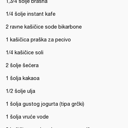
1,3/4 šolje brašna
1/4 šolje instant kafe
2 ravne kašičice sode bikarbone
1 kašičica praška za pecivo
1/4 kašičice soli
2 šolje šećera
1 šolja kakaoa
1/2 šolje ulja
1 šolja gustog jogurta (tipa grčki)
1 šolja vruće vode