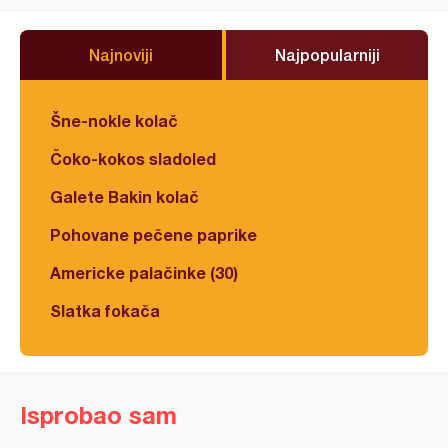
Najnoviji
Najpopularniji
Šne-nokle kolač
Čoko-kokos sladoled
Galete Bakin kolač
Pohovane pečene paprike
Americke palačinke (30)
Slatka fokača
Isprobao sam