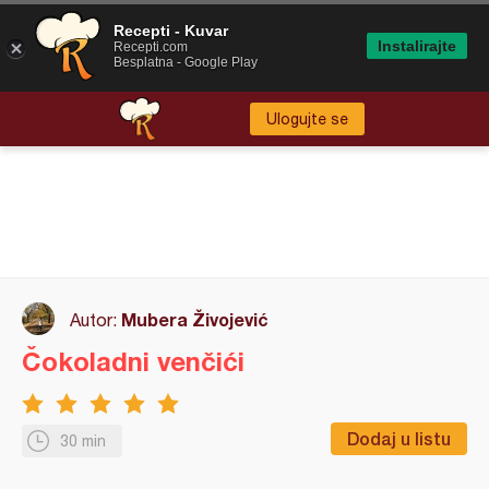
Recepti - Kuvar
Instalirajte
Recepti.com
Besplatna - Google Play
Ulogujte se
Mubera Živojević
Autor:
Čokoladni venčići
Dodaj u listu
30 min