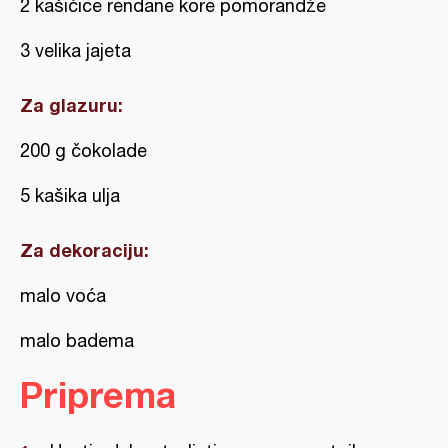
2 kašičice rendane kore pomorandže
3 velika jajeta
Za glazuru:
200 g čokolade
5 kašika ulja
Za dekoraciju:
malo voća
malo badema
Priprema