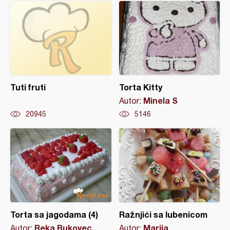
Tuti fruti
Torta Kitty
Minela S
Autor:
20945
5146
Torta sa jagodama (4)
Ražnjići sa lubenicom
Reka Bukovec
Marija
Autor:
Autor: