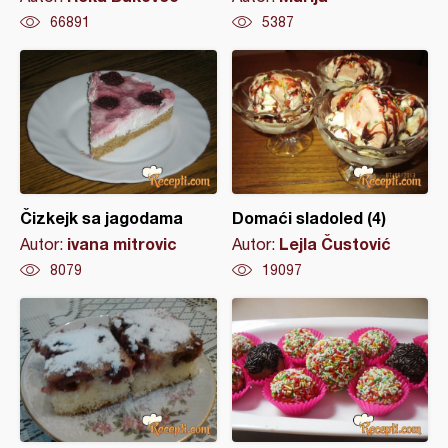
66891
5387
Čizkejk sa jagodama
Domaći sladoled (4)
ivana mitrovic
Lejla Čustović
Autor:
Autor:
8079
19097