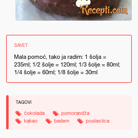
SAVET
Mala pomoć, tako ja radim: 1 šolja =
235ml; 1/2 šolje = 120ml; 1/3 šolje = 80ml;
1/4 šolje = 60ml; 1/8 šolje = 30ml
TAGOVI
čokolada
pomorandža
kakao
badem
poslastica