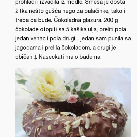
prohladi i izvadila iz modle. Smesa je dosta
žitka nešto gušća nego za palačinke, tako i
treba da bude. Čokoladna glazura. 200 g
čokolade otopiti sa 5 kašika ulja, preliti pola
jedan venac i pola drugi... jedan sam punila sa
jagodama i prelila čokoladom, a drugi je
običan.:). Naseckati malo badema.