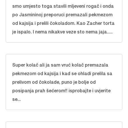
smo umjesto toga stavili mljeveni rogač i onda
po Jasmininoj preporuci premazali pekmezom
od kajsija i prelili čokoladom. Kao Zacher torta
je ispalo. I nema nikakve veze sto nema jaja.....
Super kolač ali ja sam vruć kolač premazala
pekmezom od kajsija i kad se ohladi prelila sa
prelivom od čokolade, puno je bolje od
posipanja prah šećerom!! isprobajte i uvjerite
se...