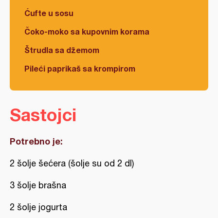
Ćufte u sosu
Čoko-moko sa kupovnim korama
Štrudla sa džemom
Pileći paprikaš sa krompirom
Sastojci
Potrebno je:
2 šolje šećera (šolje su od 2 dl)
3 šolje brašna
2 šolje jogurta