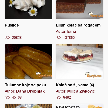
Puslice
Ljiljin kolač sa rogačem
Erna
Autor:
20828
137860
Tulumbe koje se peku
Kolač sa šljivama (4)
Dana Drobnjak
Milica Zivkovic
Autor:
Autor:
45468
8482