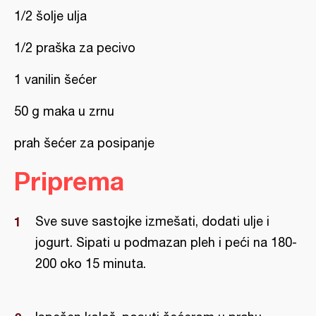
1/2 šolje ulja
1/2 praška za pecivo
1 vanilin šećer
50 g maka u zrnu
prah šećer za posipanje
Priprema
Sve suve sastojke izmešati, dodati ulje i
jogurt. Sipati u podmazan pleh i peći na 180-
200 oko 15 minuta.