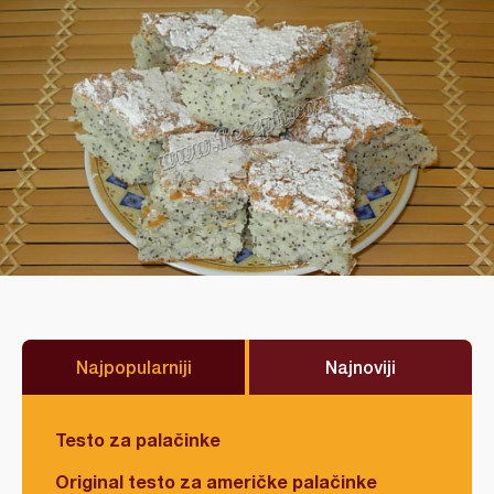
Najpopularniji
Najnoviji
Testo za palačinke
Original testo za američke palačinke