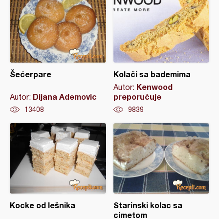
Šećerpare
Kolači sa bademima
Kenwood
Autor:
Dijana Ademovic
preporučuje
Autor:
13408
9839
Kocke od lešnika
Starinski kolac sa
cimetom