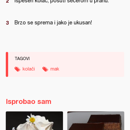
Ispešen kolač, posuti šećerom u prahu.
Brzo se sprema i jako je ukusan!
TAGOVI
kolači
mak
Isprobao sam