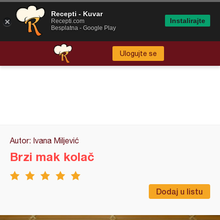
Recepti - Kuvar
Instalirajte
Recepti.com
Besplatna - Google Play
Ulogujte se
Autor: Ivana Miljević
Brzi mak kolač
Dodaj u listu