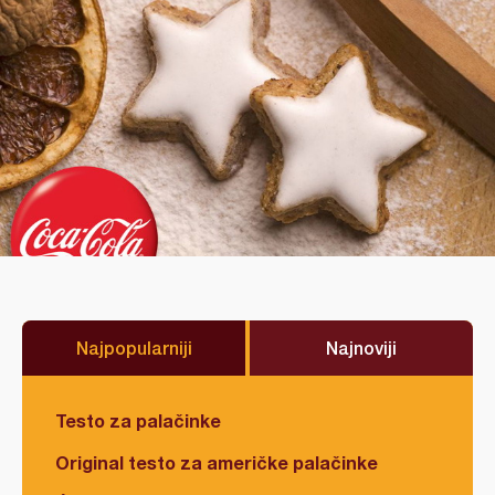
Najpopularniji
Najnoviji
Testo za palačinke
Original testo za američke palačinke