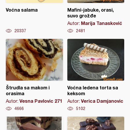
Voćna salama
Mafini-jabuke, orasi,
suvo grožđe
Marija Tanasković
Autor:
20337
2481
Štrudla sa makom i
Voćna ledena torta sa
orasima
keksom
Vesna Pavlovic 271
Verica Damjanovic
Autor:
Autor:
4666
5102