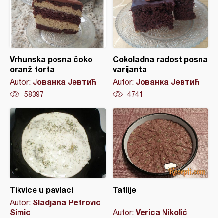
Vrhunska posna čoko
Čokoladna radost posna
oranž torta
varijanta
Јованка Јевтић
Јованка Јевтић
Autor:
Autor:
58397
4741
Tikvice u pavlaci
Tatlije
Sladjana Petrovic
Autor:
Simic
Verica Nikolić
Autor: