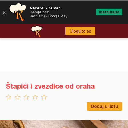
Recepti - Kuvar
Instalirajte
Recepti.com
Besplatna - Google Play
Ulogujte se
Štapići i zvezdice od oraha
Dodaj u listu