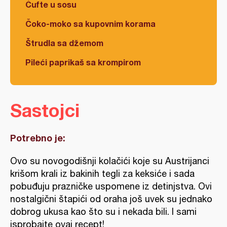
Ćufte u sosu
Čoko-moko sa kupovnim korama
Štrudla sa džemom
Pileći paprikaš sa krompirom
Sastojci
Potrebno je:
Ovo su novogodišnji kolačići koje su Austrijanci
krišom krali iz bakinih tegli za keksiće i sada
pobuđuju prazničke uspomene iz detinjstva. Ovi
nostalgični štapići od oraha još uvek su jednako
dobrog ukusa kao što su i nekada bili. I sami
isprobajte ovaj recept!