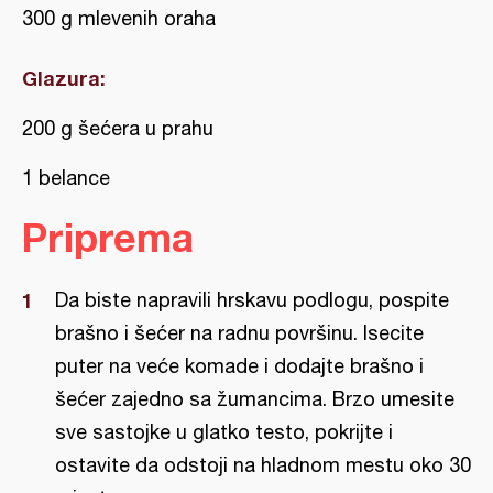
300 g mlevenih oraha
Glazura:
200 g šećera u prahu
1 belance
Priprema
Da biste napravili hrskavu podlogu, pospite
brašno i šećer na radnu površinu. Isecite
puter na veće komade i dodajte brašno i
šećer zajedno sa žumancima. Brzo umesite
sve sastojke u glatko testo, pokrijte i
ostavite da odstoji na hladnom mestu oko 30