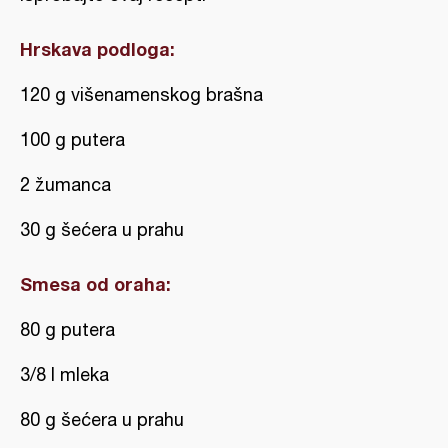
Hrskava podloga:
120 g višenamenskog brašna
100 g putera
2 žumanca
30 g šećera u prahu
Smesa od oraha:
80 g putera
3/8 l mleka
80 g šećera u prahu