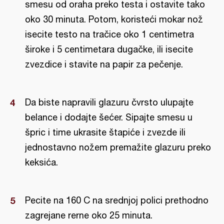
smesu od oraha preko testa i ostavite tako
oko 30 minuta. Potom, koristeći mokar nož
isecite testo na tračice oko 1 centimetra
široke i 5 centimetara dugačke, ili isecite
zvezdice i stavite na papir za pečenje.
Da biste napravili glazuru čvrsto ulupajte
belance i dodajte šećer. Sipajte smesu u
špric i time ukrasite štapiće i zvezde ili
jednostavno nožem premažite glazuru preko
keksića.
Pecite na 160 C na srednjoj polici prethodno
zagrejane rerne oko 25 minuta.