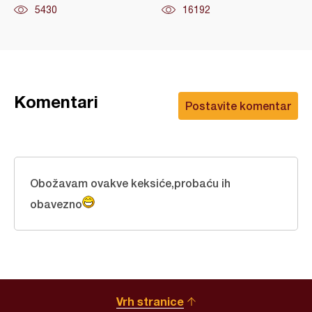
5430
16192
Komentari
Postavite komentar
Obožavam ovakve keksiće,probaću ih
obavezno
Vrh stranice