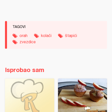
TAGOVI
orah
kolači
štapići
zvezdice
Isprobao sam