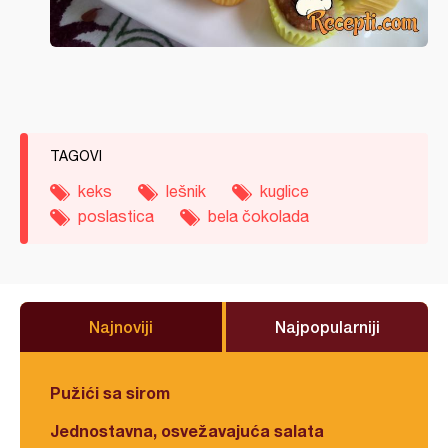
TAGOVI
keks
lešnik
kuglice
poslastica
bela čokolada
Najnoviji
Najpopularniji
Pužići sa sirom
Jednostavna, osvežavajuća salata