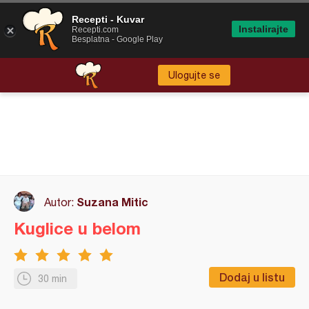
Recepti - Kuvar
Instalirajte
Recepti.com
Besplatna - Google Play
Ulogujte se
Suzana Mitic
Autor:
Kuglice u belom
Dodaj u listu
30 min