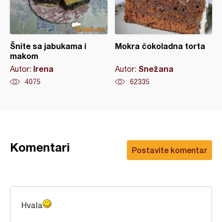
Šnite sa jabukama i
Mokra čokoladna torta
makom
Irena
Snežana
Autor:
Autor:
4075
62335
Komentari
Postavite komentar
Hvala