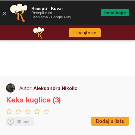
Recepti - Kuvar
Instalirajte
Recepti.com
Besplatna - Google Play
Ulogujte se
Aleksandra Nikolic
Autor:
Keks kuglice (3)
Dodaj u listu
30 min