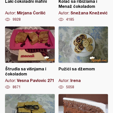
Laki čokoladni mafini
Kolač sa ribizlama i
Menaž čokoladom
Mirjana Ćorilić
Snežana Knežević
Autor:
Autor:
9928
4185
Štrudla sa višnjama i
Pužići sa džemom
čokoladom
Vesna Pavlovic 271
Irena
Autor:
Autor:
8671
5058