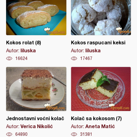
Kokos rolat (8)
Kokos raspucani keksi
liluska
liluska
Autor:
Autor:
16624
17467
Jednostavni voćni kolač
Kolač sa kokosom (7)
Verica Nikolić
Aneta Matić
Autor:
Autor:
64890
31381