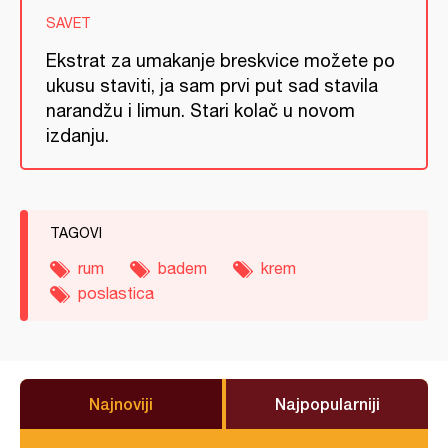
SAVET
Ekstrat za umakanje breskvice možete po
ukusu staviti, ja sam prvi put sad stavila
narandžu i limun. Stari kolač u novom
izdanju.
TAGOVI
rum
badem
krem
poslastica
Najnoviji
Najpopularniji