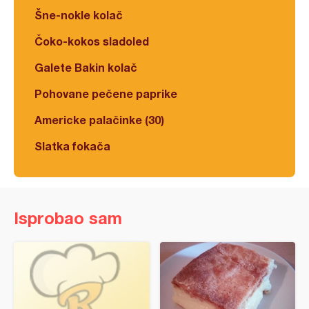
Šne-nokle kolač
Čoko-kokos sladoled
Galete Bakin kolač
Pohovane pečene paprike
Americke palačinke (30)
Slatka fokača
Isprobao sam