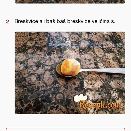
Breskvice ali baš baš breskvice veličina s.