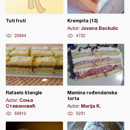
Tuti fruti
Krempita (13)
Jovana Backulic
Autor:
20944
4732
Rafaelo štangle
Mamina rođendanska
torta
Соња
Autor:
Стевановић
Marija K.
Autor:
69912
5231