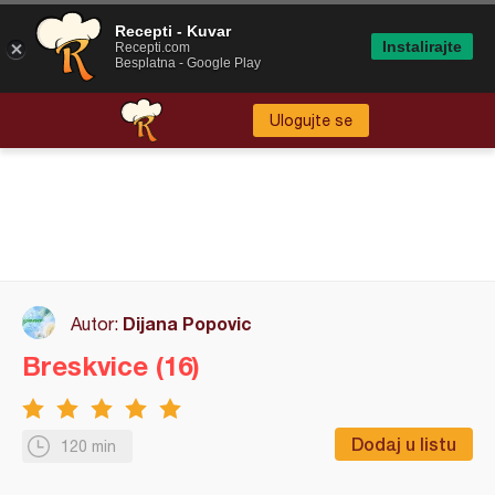
Recepti - Kuvar
Instalirajte
Recepti.com
Besplatna - Google Play
Ulogujte se
Dijana Popovic
Autor:
Breskvice (16)
Dodaj u listu
120 min