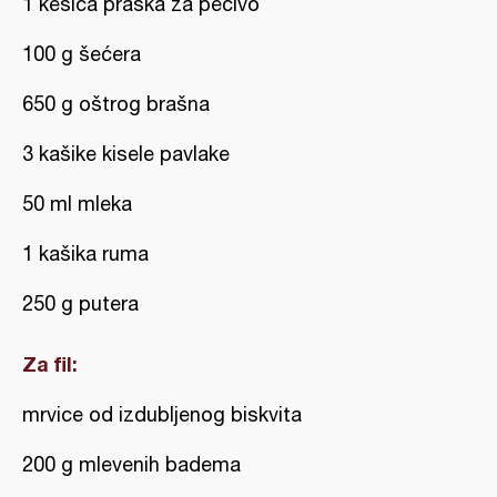
1 kesica praška za pecivo
100 g šećera
650 g oštrog brašna
3 kašike kisele pavlake
50 ml mleka
1 kašika ruma
250 g putera
Za fil:
mrvice od izdubljenog biskvita
200 g mlevenih badema