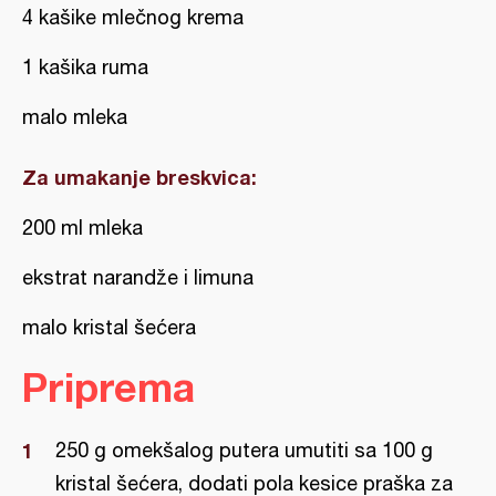
4 kašike mlečnog krema
1 kašika ruma
malo mleka
Za umakanje breskvica:
200 ml mleka
ekstrat narandže i limuna
malo kristal šećera
Priprema
250 g omekšalog putera umutiti sa 100 g
kristal šećera, dodati pola kesice praška za