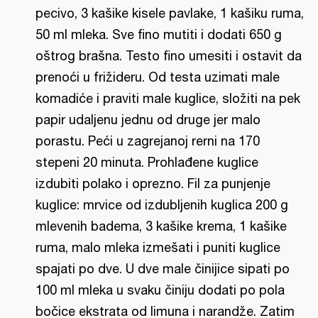
pecivo, 3 kašike kisele pavlake, 1 kašiku ruma,
50 ml mleka. Sve fino mutiti i dodati 650 g
oštrog brašna. Testo fino umesiti i ostavit da
prenoći u frižideru. Od testa uzimati male
komadiće i praviti male kuglice, složiti na pek
papir udaljenu jednu od druge jer malo
porastu. Peći u zagrejanoj rerni na 170
stepeni 20 minuta. Prohlađene kuglice
izdubiti polako i oprezno. Fil za punjenje
kuglice: mrvice od izdubljenih kuglica 200 g
mlevenih badema, 3 kašike krema, 1 kašike
ruma, malo mleka izmešati i puniti kuglice
spajati po dve. U dve male činijice sipati po
100 ml mleka u svaku činiju dodati po pola
bočice ekstrata od limuna i narandže. Zatim