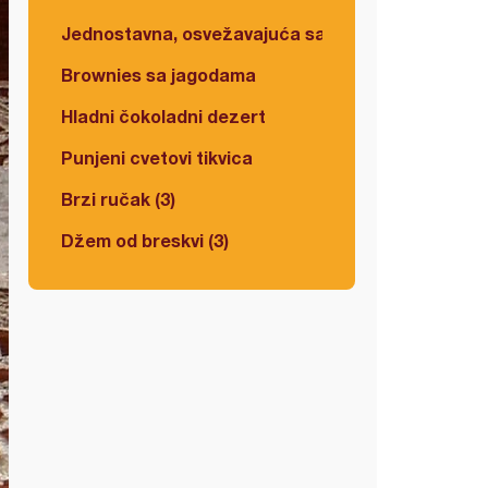
Jednostavna, osvežavajuća salata
Brownies sa jagodama
Hladni čokoladni dezert
Punjeni cvetovi tikvica
Brzi ručak (3)
Džem od breskvi (3)