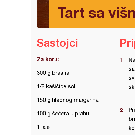
Tart sa viš
Sastojci
Pr
Za koru:
Na
sa
300 g brašna
sv
1/2 kašičice soli
sk
150 g hladnog margarina
Pr
100 g šećera u prahu
br
1 jaje
ko