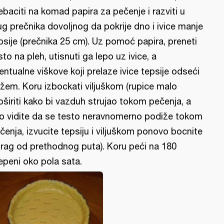
ebaciti na komad papira za pečenje i razviti u
ug prečnika dovoljnog da pokrije dno i ivice manje
psije (prečnika 25 cm). Uz pomoć papira, preneti
sto na pleh, utisnuti ga lepo uz ivice, a
entualne viškove koji prelaze ivice tepsije odseći
žem. Koru izbockati viljuškom (rupice malo
oširiti kako bi vazduh strujao tokom pečenja, a
o vidite da se testo neravnomerno podiže tokom
čenja, izvucite tepsiju i viljuškom ponovo bocnite
trag od prethodnog puta). Koru peći na 180
epeni oko pola sata.