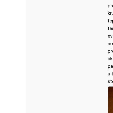
pr
kr
te
te
ev
no
pr
ak
pe
u 
st