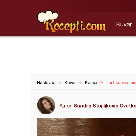
Kuvar
Naslovna
Kuvar
Kolači
Tart sa višnja
Sandra Stojiljković Cvetk
Autor: