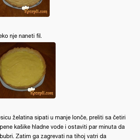
eko nje naneti fil.
sicu želatina sipati u manje lonče, preliti sa četiri
pene kašike hladne vode i ostaviti par minuta da
bubri. Zatim ga zagrevati na tihoj vatri da