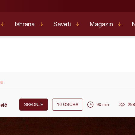
Ishrana
Saveti
Magazin
ma
ović
SREDNJE
10
OSOBA
90 min
298