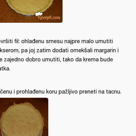
vršiti fil: ohlađenu smesu najpre malo umutiti
kserom, pa joj zatim dodati omekšali margarin i
e zajedno dobro umutiti, tako da krema bude
atka.
čenu i prohlađenu koru pažljivo preneti na tacnu.