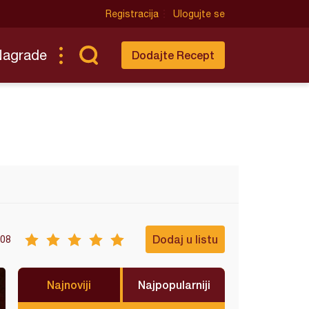
Registracija
Ulogujte se
Nagrade
Dodajte Recept
Dodaj u listu
08
Najnoviji
Najpopularniji