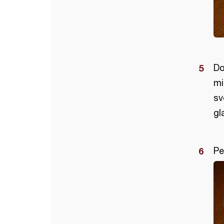
Do
mi
sv
gl
Pe