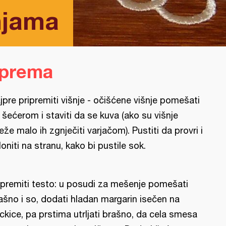
njama
iprema
jpre pripremiti višnje - očišćene višnje pomešati
 šećerom i staviti da se kuva (ako su višnje
eže malo ih zgnječiti varjačom). Pustiti da provri i
loniti na stranu, kako bi pustile sok.
ipremiti testo: u posudi za mešenje pomešati
ašno i so, dodati hladan margarin isečen na
ckice, pa prstima utrljati brašno, da cela smesa