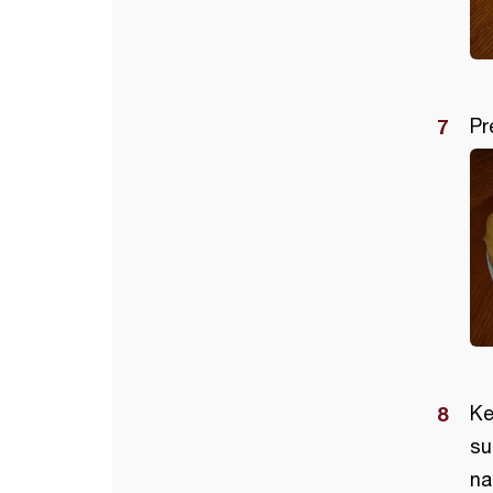
Pr
Ke
su
na