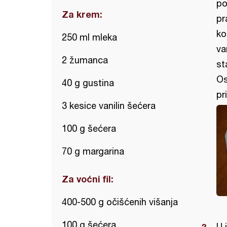
po
Za krem:
pr
ko
250 ml mleka
va
2 žumanca
st
Os
40 g gustina
pri
3 kesice vanilin šećera
100 g šećera
70 g margarina
Za voćni fil:
400-500 g očišćenih višanja
100 g šećera
U 