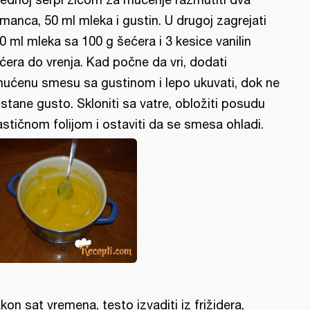
manca, 50 ml mleka i gustin. U drugoj zagrejati
0 ml mleka sa 100 g šećera i 3 kesice vanilin
ćera do vrenja. Kad počne da vri, dodati
ućenu smesu sa gustinom i lepo ukuvati, dok ne
stane gusto. Skloniti sa vatre, obložiti posudu
astičnom folijom i ostaviti da se smesa ohladi.
kon sat vremena, testo izvaditi iz frižidera,