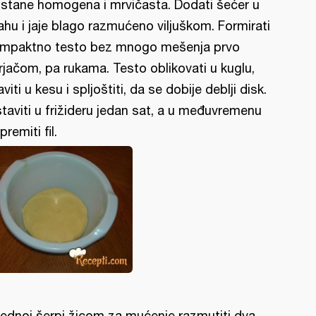
stane homogena i mrvičasta. Dodati šećer u
ahu i jaje blago razmućeno viljuškom. Formirati
mpaktno testo bez mnogo mešenja prvo
rjačom, pa rukama. Testo oblikovati u kuglu,
aviti u kesu i spljoštiti, da se dobije deblji disk.
taviti u frižideru jedan sat, a u međuvremenu
premiti fil.
jednoj šerpi žicom za mućenje razmutiti dva