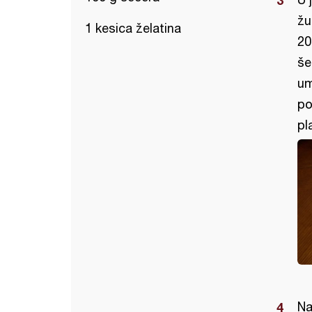
žu
1 kesica želatina
20
še
um
po
pl
Na