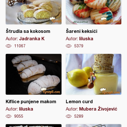
Štrudla sa kokosom
Šareni keksići
Jadranka K
liluska
Autor:
Autor:
11067
5379
Kiflice punjene makom
Lemon curd
liluska
Mubera Živojević
Autor:
Autor:
9055
5289