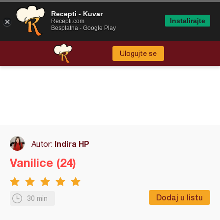
Recepti - Kuvar
Instalirajte
Recepti.com
Besplatna - Google Play
Ulogujte se
Indira HP
Autor:
Vanilice (24)
Dodaj u listu
30 min