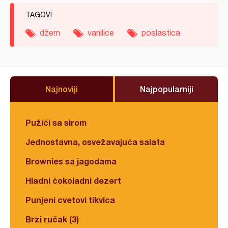
TAGOVI
džem
vanilice
poslastica
Najnoviji
Najpopularniji
Pužići sa sirom
Jednostavna, osvežavajuća salata
Brownies sa jagodama
Hladni čokoladni dezert
Punjeni cvetovi tikvica
Brzi ručak (3)