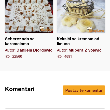
Seherezada sa
Keksići sa kremom od
karamelama
limuna
Danijela Djordjevic
Mubera Živojević
Autor:
Autor:
22560
4691
Komentari
Postavite komentar