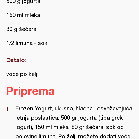
500 g jogurta
150 ml mleka
80 g šećera
1/2 limuna - sok
Ostalo:
voće po želji
Priprema
Frozen Yogurt, ukusna, hladna i osvežavajuća
letnja poslastica. 500 gr jogurta (tipa grčki
jogurt), 150 ml mleka, 80 gr šećera, sok od
polovine limuna. Po želji možete dodati voće.