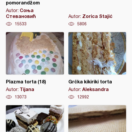
pomorandžom
Соња
Autor:
Стевановић
Zorica Stajić
Autor:
15533
5806
Plazma torta (18)
Grčka kikiriki torta
Tijana
Aleksandra
Autor:
Autor:
13073
12992