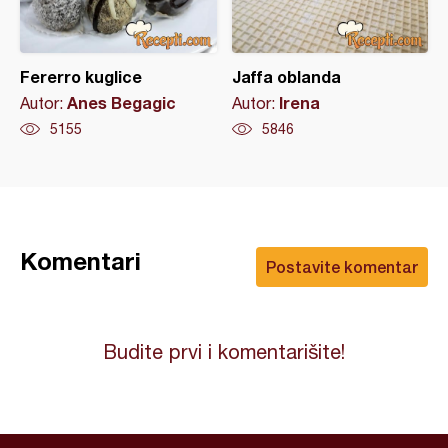
Fererro kuglice
Jaffa oblanda
Anes Begagic
Irena
Autor:
Autor:
5155
5846
Komentari
Postavite komentar
Budite prvi i komentarišite!