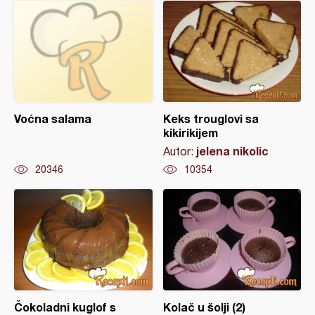
Voćna salama
Keks trouglovi sa
kikirikijem
jelena nikolic
Autor:
20346
10354
Čokoladni kuglof s
Kolač u šolji (2)