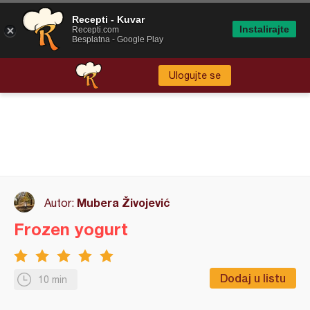
Recepti - Kuvar
Instalirajte
Recepti.com
Besplatna - Google Play
Ulogujte se
Mubera Živojević
Autor:
Frozen yogurt
Dodaj u listu
10 min