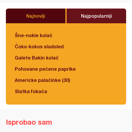
Najnoviji
Najpopularniji
Šne-nokle kolač
Čoko-kokos sladoled
Galete Bakin kolač
Pohovane pečene paprike
Americke palačinke (30)
Slatka fokača
Isprobao sam