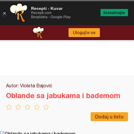
Recepti - Kuvar
Instalirajte
Recepti.com
Besplatna - Google Play
Ulogujte se
Autor: Violeta Bajović
Oblande sa jabukama i bademom
Dodaj u listu