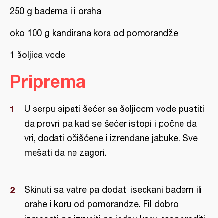
250 g badema ili oraha
oko 100 g kandirana kora od pomorandže
1 šoljica vode
Priprema
U serpu sipati šećer sa šoljicom vode pustiti
da provri pa kad se šećer istopi i počne da
vri, dodati očišćene i izrendane jabuke. Sve
mešati da ne zagori.
Skinuti sa vatre pa dodati iseckani badem ili
orahe i koru od pomorandze. Fil dobro