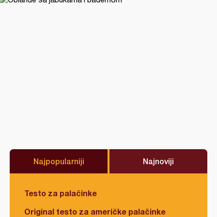
Najpopularniji
Najnoviji
Testo za palačinke
Original testo za američke palačinke