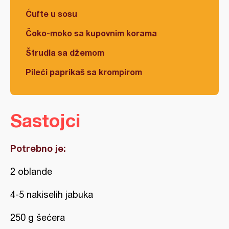
Ćufte u sosu
Čoko-moko sa kupovnim korama
Štrudla sa džemom
Pileći paprikaš sa krompirom
Sastojci
Potrebno je:
2 oblande
4-5 nakiselih jabuka
250 g šećera