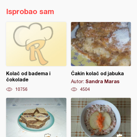
Isprobao sam
Kolač od badema i
Ćakin kolač od jabuka
čokolade
Sandra Maras
Autor:
10756
4504