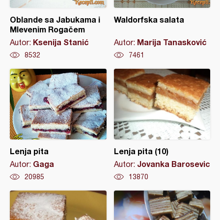
Oblande sa Jabukama i
Waldorfska salata
Mlevenim Rogačem
Ksenija Stanić
Marija Tanasković
Autor:
Autor:
8532
7461
Lenja pita
Lenja pita (10)
Gaga
Jovanka Barosevic
Autor:
Autor:
20985
13870