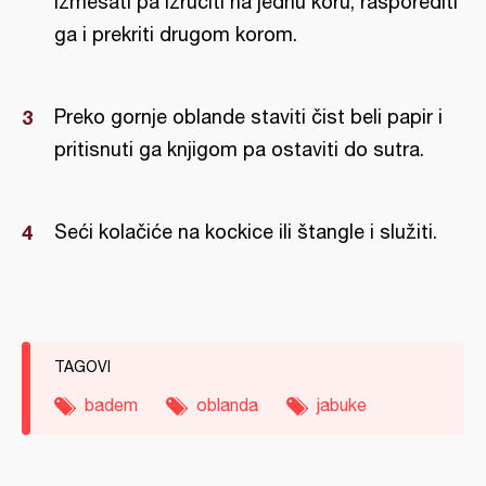
izmesati pa izruciti na jednu koru, rasporediti
ga i prekriti drugom korom.
Preko gornje oblande staviti čist beli papir i
pritisnuti ga knjigom pa ostaviti do sutra.
Seći kolačiće na kockice ili štangle i služiti.
TAGOVI
badem
oblanda
jabuke