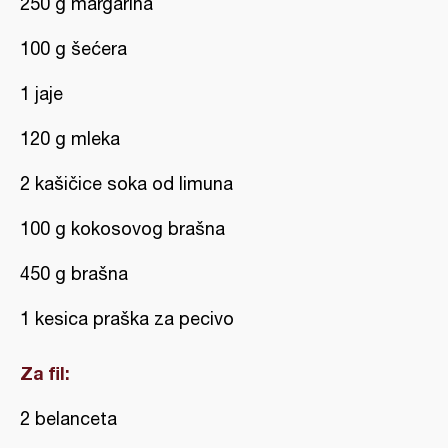
250 g margarina
100 g šećera
1 jaje
120 g mleka
2 kašičice soka od limuna
100 g kokosovog brašna
450 g brašna
1 kesica praška za pecivo
Za fil:
2 belanceta