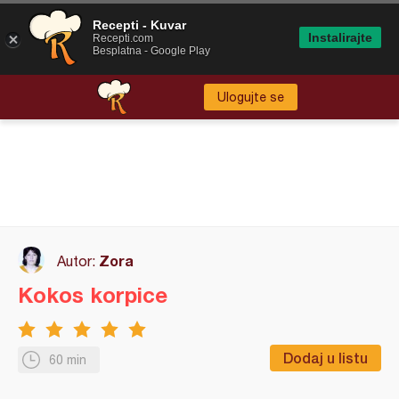
Recepti - Kuvar
Instalirajte
Recepti.com
Besplatna - Google Play
Ulogujte se
Zora
Autor:
Kokos korpice
Dodaj u listu
60 min