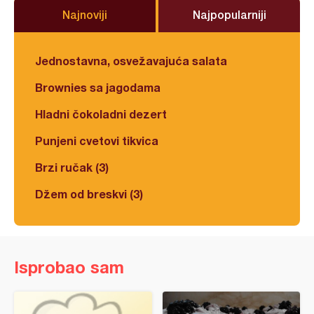
Najnoviji
Najpopularniji
Jednostavna, osvežavajuća salata
Brownies sa jagodama
Hladni čokoladni dezert
Punjeni cvetovi tikvica
Brzi ručak (3)
Džem od breskvi (3)
Isprobao sam