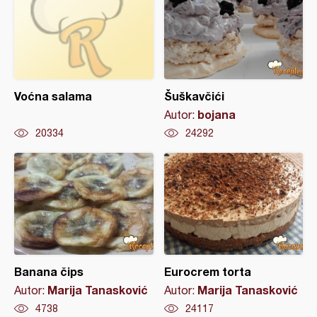
Voćna salama
Šuškavčići
bojana
Autor:
20334
24292
Banana čips
Eurocrem torta
Marija Tanasković
Marija Tanasković
Autor:
Autor:
4738
24117