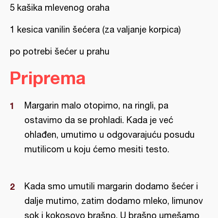
5 kašika mlevenog oraha
1 kesica vanilin šećera (za valjanje korpica)
po potrebi šećer u prahu
Priprema
Margarin malo otopimo, na ringli, pa
ostavimo da se prohladi. Kada je već
ohlađen, umutimo u odgovarajuću posudu
mutilicom u koju ćemo mesiti testo.
Kada smo umutili margarin dodamo šećer i
dalje mutimo, zatim dodamo mleko, limunov
sok i kokosovo brašno. U brašno umešamo