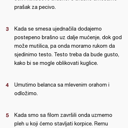
prašak za pecivo.
Kada se smesa ujednačila dodajemo
postepeno brašno uz dalje mućenje, dok god
može mutilica, pa onda moramo rukom da
sjedinimo testo. Testo treba da bude gusto,
kako bi se mogle oblikovati kuglice.
Umutimo belanca sa mlevenim orahom i
odložimo.
Kada smo sa filom završili onda uzmemo
pleh u koji ćemo stavljati korpice. Rernu