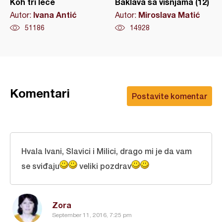
Koh tri leće
Baklava sa višnjama (12)
Ivana Antić
Miroslava Matić
Autor:
Autor:
51186
14928
Komentari
Postavite komentar
Hvala Ivani, Slavici i Milici, drago mi je da vam
se sviđaju
veliki pozdrav
Zora
September 11, 2016, 7:25 pm