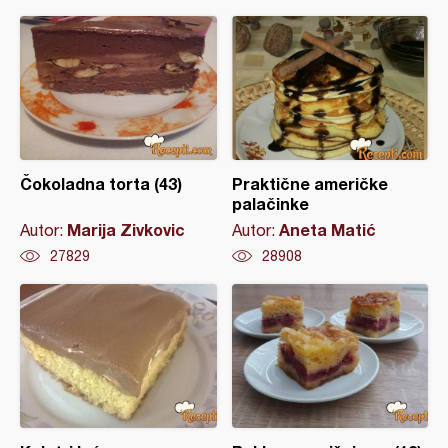
Čokoladna torta (43)
Praktične američke
palačinke
Marija Zivkovic
Aneta Matić
Autor:
Autor:
27829
28908