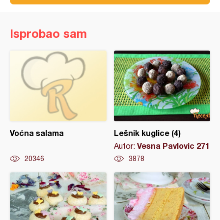
Isprobao sam
Voćna salama
Lešnik kuglice (4)
Vesna Pavlovic 271
Autor:
20346
3878