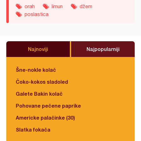
orah
limun
džem
poslastica
Najnoviji
Najpopularniji
Šne-nokle kolač
Čoko-kokos sladoled
Galete Bakin kolač
Pohovane pečene paprike
Americke palačinke (30)
Slatka fokača