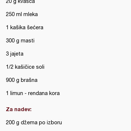
20 g kvasca
250 ml mleka
1 kašika šećera
300 g masti
3 jajeta
1/2 kašičice soli
900 g brašna
1 limun - rendana kora
Za nadev:
200 g džema po izboru