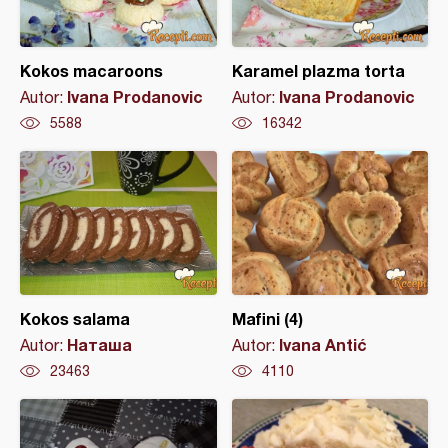
Kokos macaroons
Karamel plazma torta
Ivana Prodanovic
Ivana Prodanovic
Autor:
Autor:
5588
16342
Kokos salama
Mafini (4)
Наташа
Ivana Antić
Autor:
Autor:
23463
4110