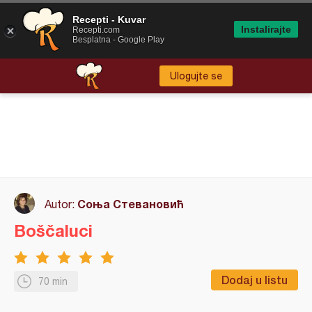
Recepti - Kuvar
Instalirajte
Recepti.com
Besplatna - Google Play
Ulogujte se
Соња Стевановић
Autor:
Boščaluci
Dodaj u listu
70 min