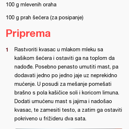
100 g mlevenih oraha
100 g prah šećera (za posipanje)
Priprema
Rastvoriti kvasac u mlakom mleku sa
kašikom šećera i ostaviti ga na toplom da
nadođe. Posebno penasto umutiti mast, pa
dodavati jedno po jedno jaje uz neprekidno
mućenje. U posudi za mešanje pomešati
brašno s pola kašičice soli i koricom limuna.
Dodati umućenu mast s jajima i nadošao
kvasac, te zamesiti testo, a zatim ga ostaviti
pokriveno u frižideru dva sata.