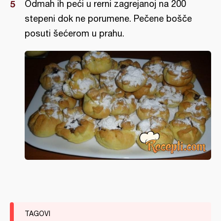
Odmah ih peći u rerni zagrejanoj na 200
stepeni dok ne porumene. Pečene bošče
posuti šećerom u prahu.
TAGOVI