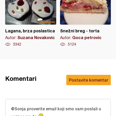
Lagana, brza poslastica
Snežni breg - torta
Suzana Novakovic
Goca petrovic
Autor:
Autor:
3342
5124
Komentari
Postavite komentar
@Sonja proverite email koji smo vam poslali u