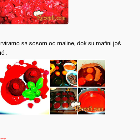
rviramo sa sosom od maline, dok su mafini još
ući.