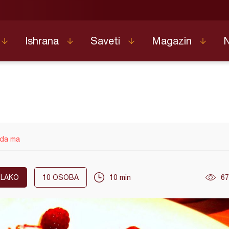
Ishrana
Saveti
Magazin
ada ma
LAKO
10
OSOBA
10 min
67