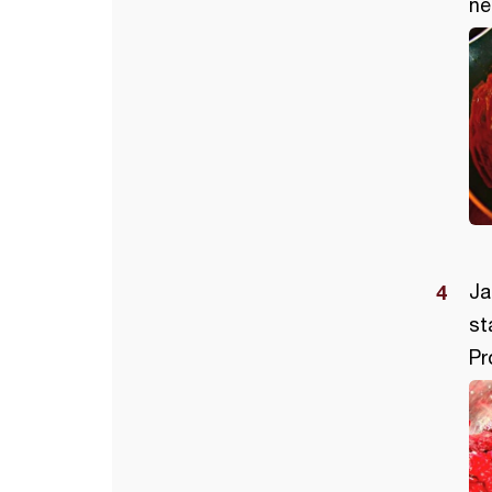
ne
Ja
st
Pr