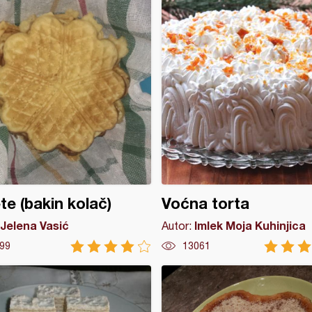
te (bakin kolač)
Voćna torta
Jelena Vasić
Imlek Moja Kuhinjica
Autor:
99
13061