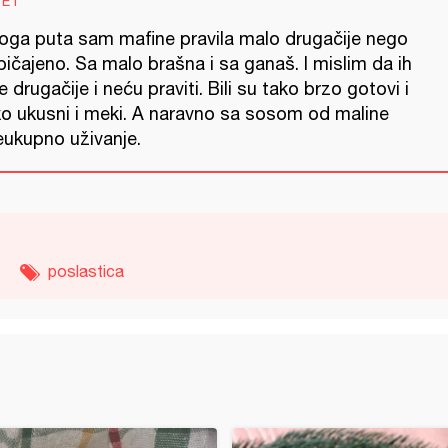
VET
oga puta sam mafine pravila malo drugačije nego
ičajeno. Sa malo brašna i sa ganaš. I mislim da ih
e drugačije i neću praviti. Bili su tako brzo gotovi i
ko ukusni i meki. A naravno sa sosom od maline
eukupno uživanje.
poslastica