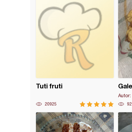
Tuti fruti
Gale
Autor:
20925
92
vanilice (2)