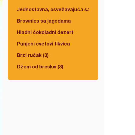
Jednostavna, osvežavajuća salata
Brownies sa jagodama
Hladni čokoladni dezert
Punjeni cvetovi tikvica
Brzi ručak (3)
Džem od breskvi (3)