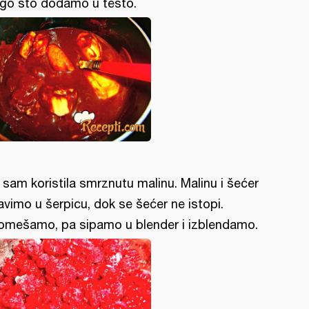
go što dodamo u testo.
 sam koristila smrznutu malinu. Malinu i šećer
avimo u šerpicu, dok se šećer ne istopi.
omešamo, pa sipamo u blender i izblendamo.