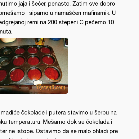
utimo jaja i šećer, penasto. Zatim sve dobro
omešamo i sipamo u namašćen mafinarnik. U
edgrejanoj rerni na 200 stepeni C pečemo 10
nuta.
madiće čokolade i putera stavimo u šerpu na
sku temperaturu. Mešamo dok se čokolada i
ter ne istope. Ostavimo da se malo ohladi pre