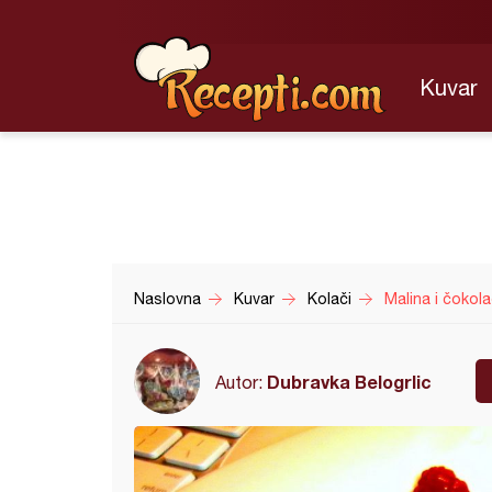
Kuvar
Naslovna
Kuvar
Kolači
Malina i čokol
Dubravka Belogrlic
Autor: