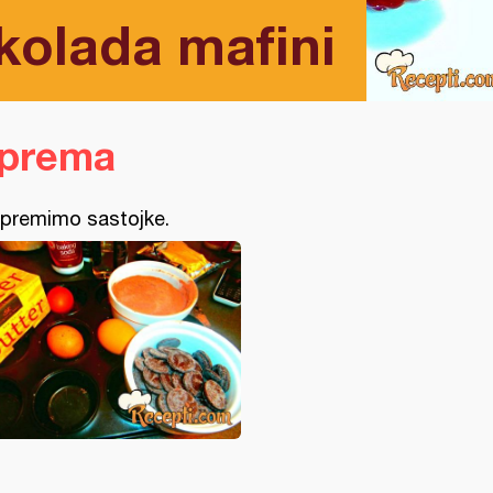
okolada mafini
iprema
ipremimo sastojke.