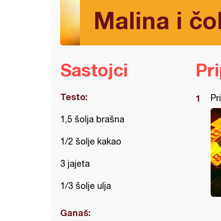
Malina i č
Sastojci
Pr
Testo:
Pr
1,5 šolja brašna
1/2 šolje kakao
3 jajeta
1/3 šolje ulja
Ganaš: