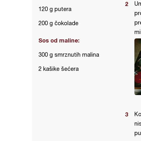
Um
120 g putera
pr
pr
200 g čokolade
mi
Sos od maline:
300 g smrznutih malina
2 kašike šećera
Ko
ni
pu