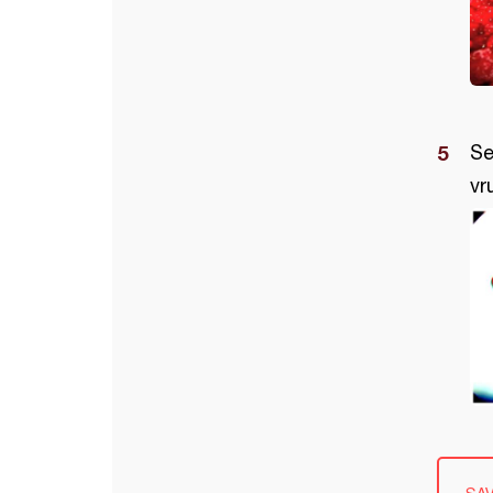
Se
vr