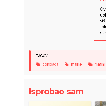
SA
Ov
uob
viš
ta
sv
TAGOVI
čokolada
maline
mafini
Isprobao sam
ik