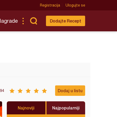
Registracija
Ulogujte se
Nagrade
Dodajte Recept
Dodaj u listu
94
Najnoviji
Najpopularniji