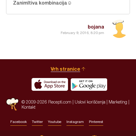
Zanimltiva kombinacija☺
bojana
February 9, 2016, 8:20 pm
Vrh stranice
© 2009-2026 Recepti.com |
Uslovi korišćenja
|
Marketing
|
Kontakt
Facebook
Twitter
Youtube
Instagram
Pinterest
Site by:
HALO