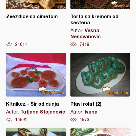
Zvezdice sa cimetom
Torta sa kremom od
kestena
Vesna
Autor:
Nesovanovic
21011
7418
Kitnikez - Sir od dunja
Plavi rolat (2)
Tatjana Stojanovic
Ivana
Autor:
Autor:
14591
4573