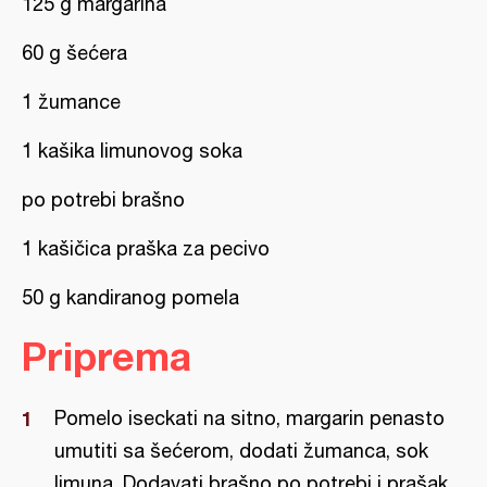
125 g margarina
60 g šećera
1 žumance
1 kašika limunovog soka
po potrebi brašno
1 kašičica praška za pecivo
50 g kandiranog pomela
Priprema
Pomelo iseckati na sitno, margarin penasto
umutiti sa šećerom, dodati žumanca, sok
limuna. Dodavati brašno po potrebi i prašak