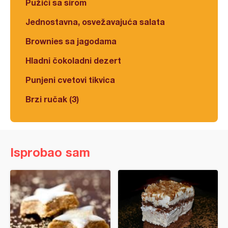
Pužići sa sirom
Jednostavna, osvežavajuća salata
Brownies sa jagodama
Hladni čokoladni dezert
Punjeni cvetovi tikvica
Brzi ručak (3)
Isprobao sam