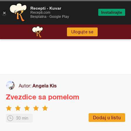
Recepti - Kuvar
Instalirajte
Recepti.com
Besplatna - Google Play
Ulogujte se
Angela Kis
Autor:
Zvezdice sa pomelom
Dodaj u listu
30 min