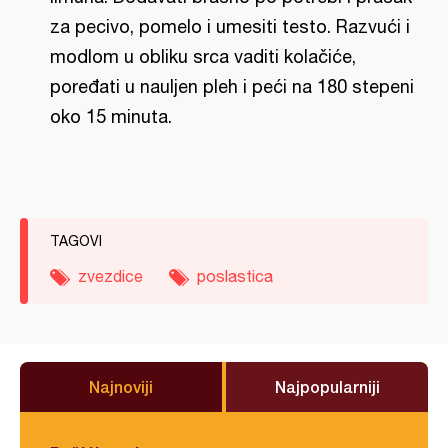
za pecivo, pomelo i umesiti testo. Razvući i
modlom u obliku srca vaditi kolačiće,
poređati u nauljen pleh i peći na 180 stepeni
oko 15 minuta.
TAGOVI
zvezdice
poslastica
Najnoviji
Najpopularniji