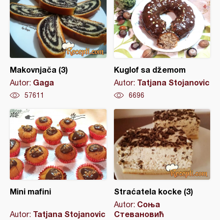
Makovnjača (3)
Kuglof sa džemom
Gaga
Tatjana Stojanovic
Autor:
Autor:
57611
6696
Mini mafini
Straćatela kocke (3)
Соња
Autor:
Tatjana Stojanovic
Стевановић
Autor: