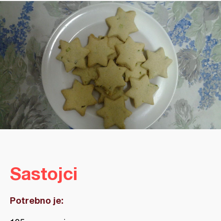
Sastojci
Potrebno je: