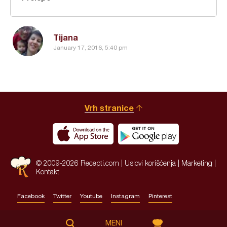
Tijana
January 17, 2016, 5:40 pm
Vrh stranice
© 2009-2026 Recepti.com |
Uslovi korišćenja
|
Marketing
|
Kontakt
Facebook
Twitter
Youtube
Instagram
Pinterest
Site by:
HALO