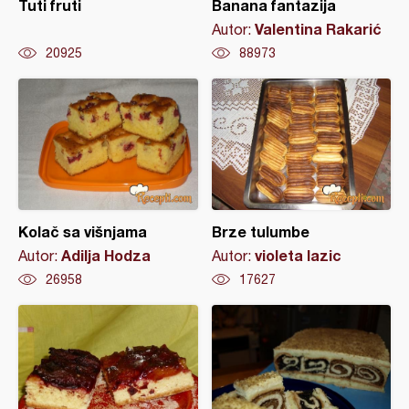
Tuti fruti
Banana fantazija
Valentina Rakarić
Autor:
20925
88973
Kolač sa višnjama
Brze tulumbe
Adilja Hodza
violeta lazic
Autor:
Autor:
26958
17627