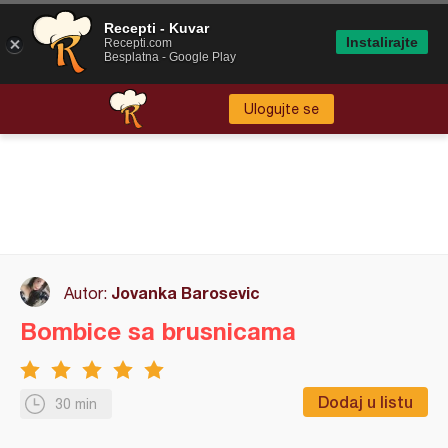
Recepti - Kuvar
Instalirajte
Recepti.com
Besplatna - Google Play
Ulogujte se
Jovanka Barosevic
Autor:
Bombice sa brusnicama
Dodaj u listu
30 min