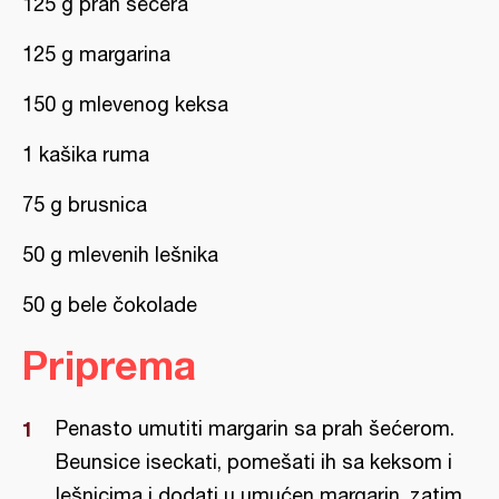
125 g prah šećera
125 g margarina
150 g mlevenog keksa
1 kašika ruma
75 g brusnica
50 g mlevenih lešnika
50 g bele čokolade
Priprema
Penasto umutiti margarin sa prah šećerom.
Beunsice iseckati, pomešati ih sa keksom i
lešnicima i dodati u umućen margarin, zatim