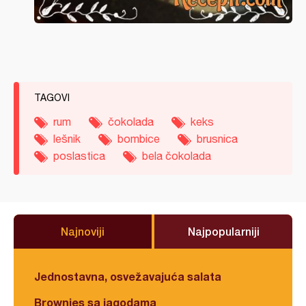
TAGOVI
rum
čokolada
keks
lešnik
bombice
brusnica
poslastica
bela čokolada
Najnoviji
Najpopularniji
Jednostavna, osvežavajuća salata
Brownies sa jagodama