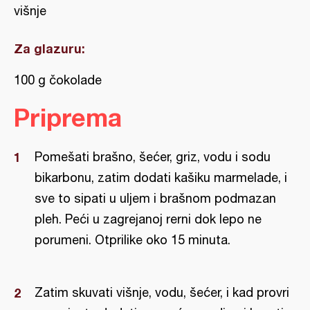
višnje
Za glazuru:
100 g čokolade
Priprema
Pomešati brašno, šećer, griz, vodu i sodu
bikarbonu, zatim dodati kašiku marmelade, i
sve to sipati u uljem i brašnom podmazan
pleh. Peći u zagrejanoj rerni dok lepo ne
porumeni. Otprilike oko 15 minuta.
Zatim skuvati višnje, vodu, šećer, i kad provri