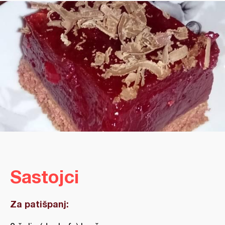
Sastojci
Za patišpanj: