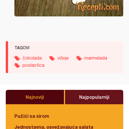
TAGOVI
čokolada
višnje
marmelada
poslastica
Najnoviji
Najpopularniji
Pužići sa sirom
Jednostavna, osvežavajuća salata