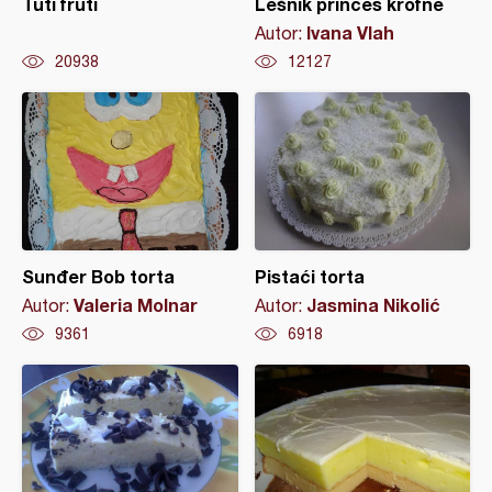
Tuti fruti
Lešnik princes krofne
Ivana Vlah
Autor:
20938
12127
Sunđer Bob torta
Pistaći torta
Valeria Molnar
Jasmina Nikolić
Autor:
Autor:
9361
6918