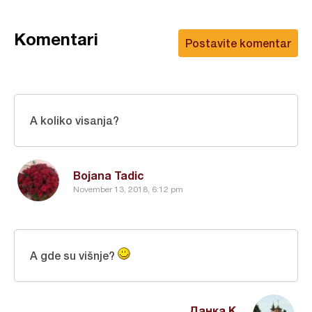
Komentari
Postavite komentar
A koliko visanja?
Bojana Tadic
November 13, 2018, 6:12 pm
A gde su višnje?
Данка К.