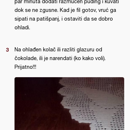
par minuta dodati razmućen puding i kuvati
dok se ne zgusne. Kad je fil gotov, vruć ga
sipati na patišpanj, i ostaviti da se dobro
ohladi.
Na ohlađen kolač ili razliti glazuru od
čokolade, ili je narendati (ko kako voli).
Prijatno!!!