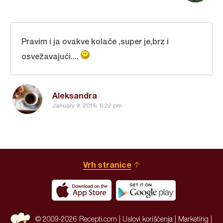
Pravim i ja ovakve kolače ,super je,brz i
osvežavajući....
Aleksandra
January 9, 2016, 6:22 pm
Vrh stranice
© 2009-2026 Recepti.com |
Uslovi korišćenja
|
Marketing
|