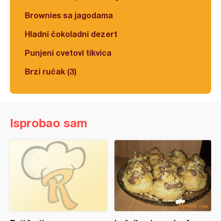
Brownies sa jagodama
Hladni čokoladni dezert
Punjeni cvetovi tikvica
Brzi ručak (3)
Isprobao sam