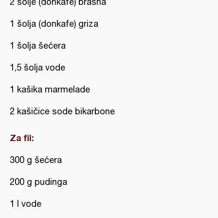
2 šolje (donkafe) brašna
1 šolja (donkafe) griza
1 šolja šećera
1,5 šolja vode
1 kašika marmelade
2 kašičice sode bikarbone
Za fil:
300 g šećera
200 g pudinga
1 l vode