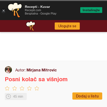
Recepti - Kuvar
Instalirajte
Recepti.com
Besplatna - Google Play
Ulogujte se
Mirjana Mitrovic
Autor:
Posni kolač sa višnjom
Dodaj u listu
45 min