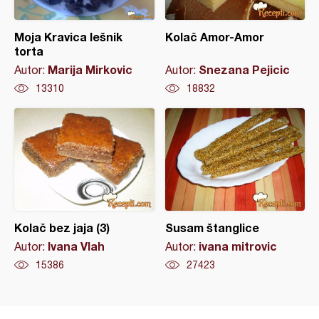
Moja Kravica lešnik
Kolač Amor-Amor
torta
Marija Mirkovic
Snezana Pejicic
Autor:
Autor:
13310
18832
Kolač bez jaja (3)
Susam štanglice
Ivana Vlah
ivana mitrovic
Autor:
Autor:
15386
27423