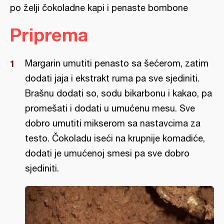
po želji čokoladne kapi i penaste bombone
Priprema
Margarin umutiti penasto sa šećerom, zatim
dodati jaja i ekstrakt ruma pa sve sjediniti.
Brašnu dodati so, sodu bikarbonu i kakao, pa
promešati i dodati u umućenu mesu. Sve
dobro umutiti mikserom sa nastavcima za
testo. Čokoladu iseći na krupnije komadiće,
dodati je umućenoj smesi pa sve dobro
sjediniti.