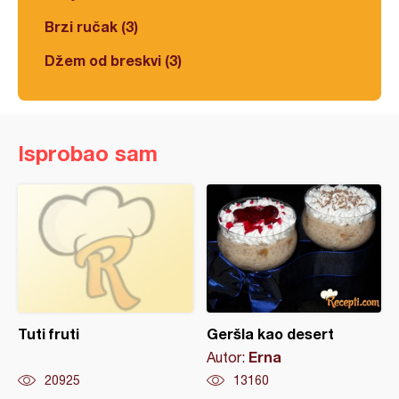
Brzi ručak (3)
Džem od breskvi (3)
Isprobao sam
Tuti fruti
Geršla kao desert
Erna
Autor:
20925
13160