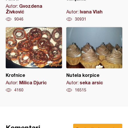
Gvozdena
Autor:
Živković
Ivana Vlah
Autor:
9046
30931
Krofnice
Nutela korpice
Milica Djuric
seka arsic
Autor:
Autor:
4160
16515
Komentari