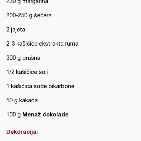
230 g margarina
200-250 g šećera
2 jajeta
2-3 kašičice ekstrakta ruma
300 g brašna
1/2 kašičice soli
1 kašičica sode bikarbone
50 g kakaoa
Menaž čokolade
100 g
Dekoracija: