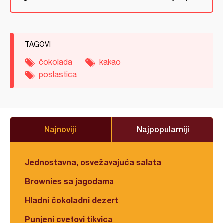
TAGOVI
čokolada
kakao
poslastica
Najnoviji
Najpopularniji
Jednostavna, osvežavajuća salata
Brownies sa jagodama
Hladni čokoladni dezert
Punjeni cvetovi tikvica