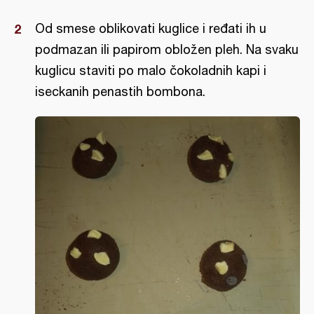
Od smese oblikovati kuglice i ređati ih u
podmazan ili papirom obložen pleh. Na svaku
kuglicu staviti po malo čokoladnih kapi i
iseckanih penastih bombona.