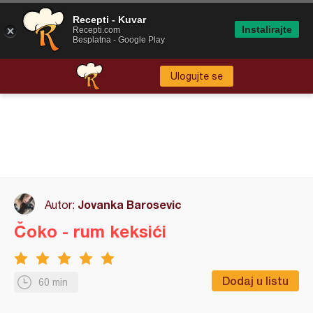
Recepti - Kuvar
Instalirajte
Recepti.com
Besplatna - Google Play
Ulogujte se
Jovanka Barosevic
Autor:
Čoko - rum keksići
Dodaj u listu
60 min