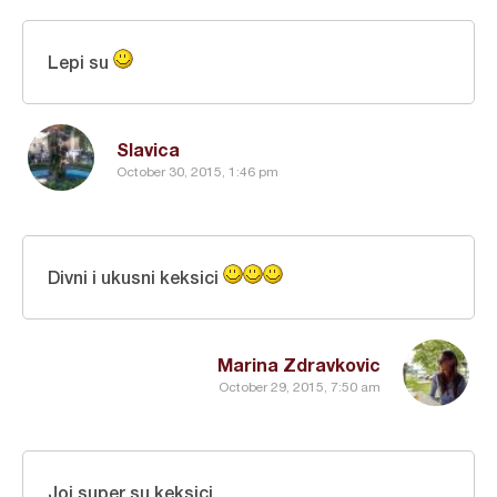
Lepi su
Slavica
October 30, 2015, 1:46 pm
Divni i ukusni keksici
Marina Zdravkovic
October 29, 2015, 7:50 am
Joj super su keksici