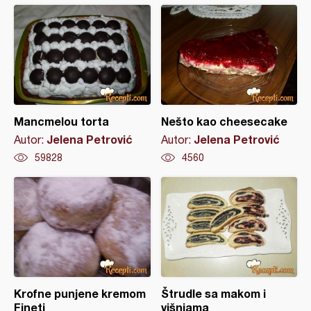
Mancmelou torta
Nešto kao cheesecake
Jelena Petrović
Jelena Petrović
Autor:
Autor:
59828
4560
Krofne punjene kremom
Štrudle sa makom i
Fineti
višnjama