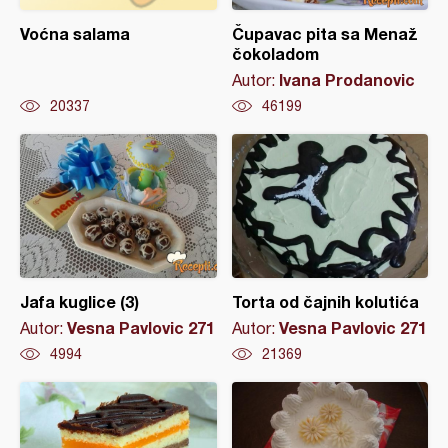
Voćna salama
Čupavac pita sa Menaž
čokoladom
Ivana Prodanovic
Autor:
20337
46199
Jafa kuglice (3)
Torta od čajnih kolutića
Vesna Pavlovic 271
Vesna Pavlovic 271
Autor:
Autor:
4994
21369