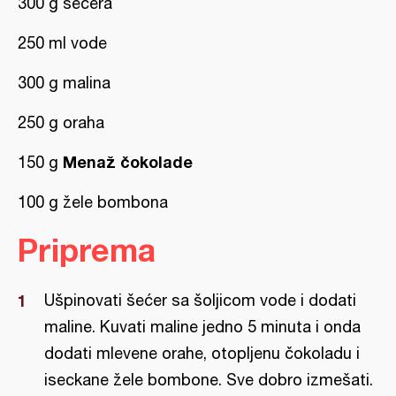
300 g šećera
250 ml vode
300 g malina
250 g oraha
Menaž čokolade
150 g
100 g žele bombona
Priprema
Ušpinovati šećer sa šoljicom vode i dodati
maline. Kuvati maline jedno 5 minuta i onda
dodati mlevene orahe, otopljenu čokoladu i
iseckane žele bombone. Sve dobro izmešati.