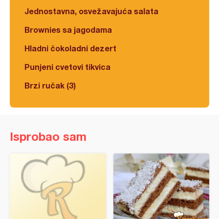
Jednostavna, osvežavajuća salata
Brownies sa jagodama
Hladni čokoladni dezert
Punjeni cvetovi tikvica
Brzi ručak (3)
Isprobao sam