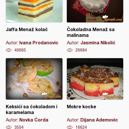
Jaffa Menaž kolač
Čokoladna Menaž sa
malinama
Ivana Prodanovic
Jasmina Nikolić
Autor:
Autor:
40665
26684
Keksići sa čokoladom i
Mokre kocke
karamelama
Novka Ćorda
Dijana Ademovic
Autor:
Autor:
3504
16624