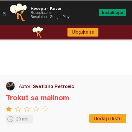
Recepti - Kuvar
Instalirajte
Recepti.com
Besplatna - Google Play
Ulogujte se
Svetlana Petrovic
Autor:
Trokut sa malinom
Dodaj u listu
20 min