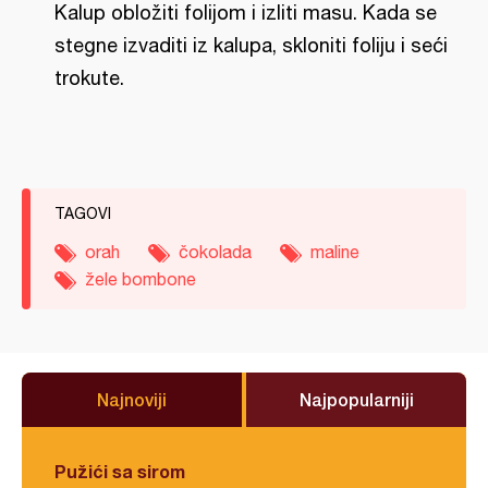
Kalup obložiti folijom i izliti masu. Kada se
stegne izvaditi iz kalupa, skloniti foliju i seći
trokute.
TAGOVI
orah
čokolada
maline
žele bombone
Najnoviji
Najpopularniji
Pužići sa sirom