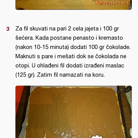
Za fil skuvati na pari 2 cela jajeta i 100 gr
šećera. Kada postane penasto i kremasto
(nakon 10-15 minuta) dodati 100 gr čokolade.
Maknuti s pare i mešati dok se čokolada ne
otopi. U ohlađeni fil dodati izrađeni maslac
(125 gr). Zatim fil namazati na koru.