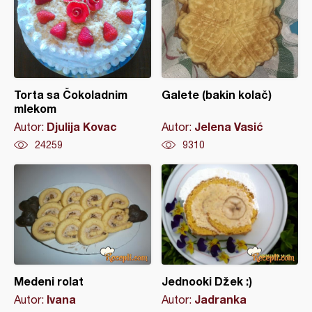
Torta sa Čokoladnim
Galete (bakin kolač)
mlekom
Djulija Kovac
Jelena Vasić
Autor:
Autor:
24259
9310
Medeni rolat
Jednooki Džek :)
Ivana
Jadranka
Autor:
Autor: