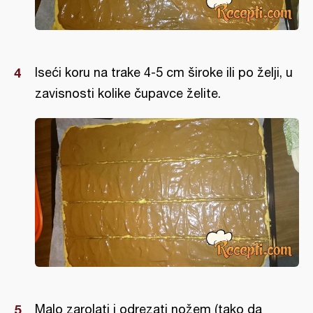
Iseći koru na trake 4-5 cm široke ili po želji, u
zavisnosti kolike čupavce želite.
Malo zarolati i odrezati nožem (tako da