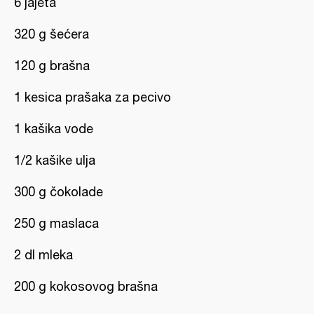
6 jajeta
320 g šećera
120 g brašna
1 kesica prašaka za pecivo
1 kašika vode
1/2 kašike ulja
300 g čokolade
250 g maslaca
2 dl mleka
200 g kokosovog brašna