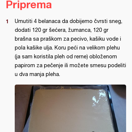
Priprema
Umutiti 4 belanaca da dobijemo čvrsti sneg,
dodati 120 gr šećera, žumanca, 120 gr
brašna sa praškom za pecivo, kašiku vode i
pola kašike ulja. Koru peći na velikom plehu
(ja sam koristila pleh od rerne) obloženom
papirom za pečenje ili možete smesu podeliti
u dva manja pleha.