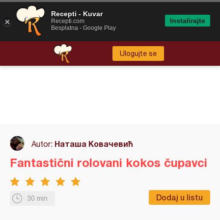
Recepti - Kuvar
Instalirajte
Recepti.com
Besplatna - Google Play
Ulogujte se
Наташа Ковачевић
Autor:
Fantastični rolovani kokos čupavci
Dodaj u listu
30 min