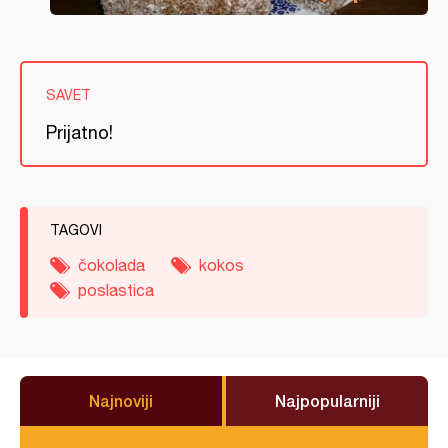
SAVET
Prijatno!
TAGOVI
čokolada
kokos
poslastica
Najnoviji
Najpopularniji