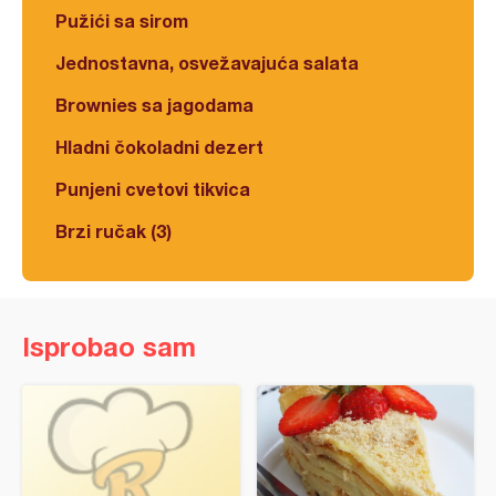
Pužići sa sirom
Jednostavna, osvežavajuća salata
Brownies sa jagodama
Hladni čokoladni dezert
Punjeni cvetovi tikvica
Brzi ručak (3)
Isprobao sam