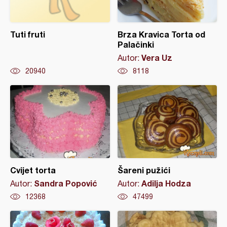
Tuti fruti
Brza Kravica Torta od
Palačinki
Vera Uz
Autor:
20940
8118
Cvijet torta
Šareni pužići
Sandra Popović
Adilja Hodza
Autor:
Autor:
12368
47499