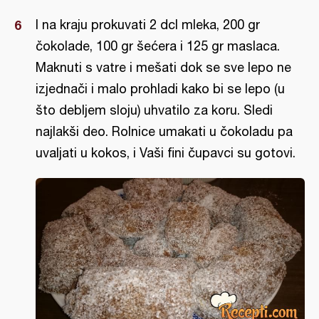
I na kraju prokuvati 2 dcl mleka, 200 gr
čokolade, 100 gr šećera i 125 gr maslaca.
Maknuti s vatre i mešati dok se sve lepo ne
izjednači i malo prohladi kako bi se lepo (u
što debljem sloju) uhvatilo za koru. Sledi
najlakši deo. Rolnice umakati u čokoladu pa
uvaljati u kokos, i Vaši fini čupavci su gotovi.