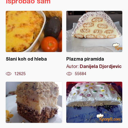
Isprobao sam
Slani koh od hleba
Plazma piramida
Danijela Djordjevic
Autor:
12625
55684