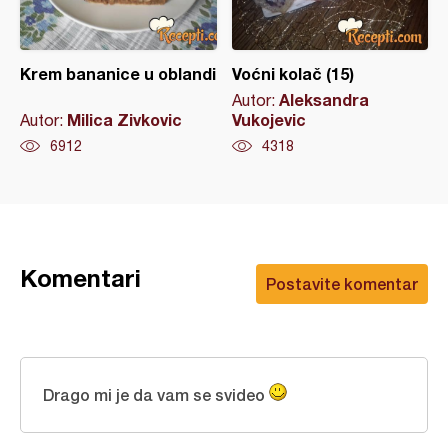
Krem bananice u oblandi
Voćni kolač (15)
Aleksandra
Autor:
Milica Zivkovic
Vukojevic
Autor:
6912
4318
Komentari
Postavite komentar
Drago mi je da vam se svideo