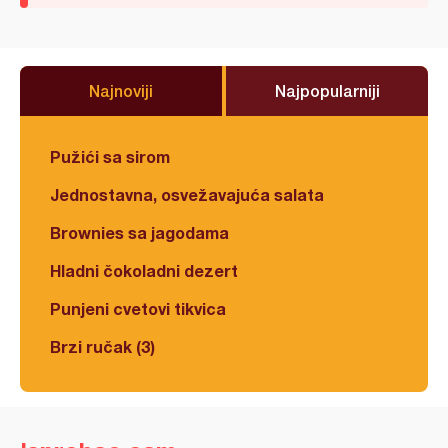
Najnoviji
Najpopularniji
Pužići sa sirom
Jednostavna, osvežavajuća salata
Brownies sa jagodama
Hladni čokoladni dezert
Punjeni cvetovi tikvica
Brzi ručak (3)