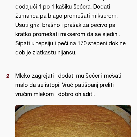
dodajući 1 po 1 kašiku šećera. Dodati
žumanca pa blago promešati mikserom.
Usuti griz, brašno i prašak za pecivo pa
kratko promešati mikserom da se sjedini.
Sipati u tepsiju i peći na 170 stepeni dok ne
dobije zlatkastu nijansu.
Mleko zagrejati i dodati mu šećer i mešati
malo da se istopi. Vruć patišpanj preliti
vrućim mlekom i dobro ohladiti.