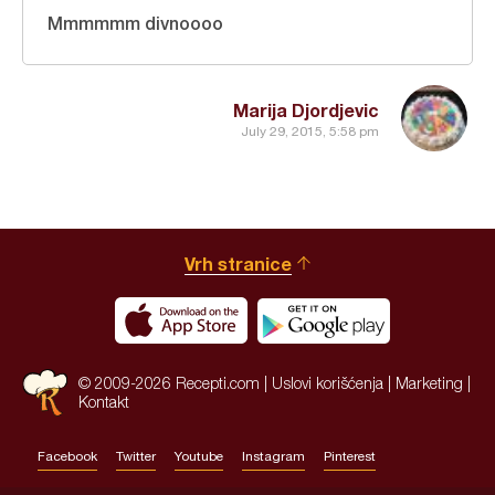
Mmmmmm divnoooo
Marija Djordjevic
July 29, 2015, 5:58 pm
Vrh stranice
© 2009-2026 Recepti.com |
Uslovi korišćenja
|
Marketing
|
Kontakt
Facebook
Twitter
Youtube
Instagram
Pinterest