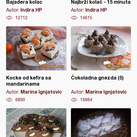
Bajadera kolac
Najbrži kolač - 15 minuta
Indira HP
Indira HP
Autor:
Autor:
12712
14615
Kocke od kefira sa
Čokoladna gnezda (5)
mandarinama
Marina Ignjatovic
Marina Ignjatovic
Autor:
Autor:
6890
16864