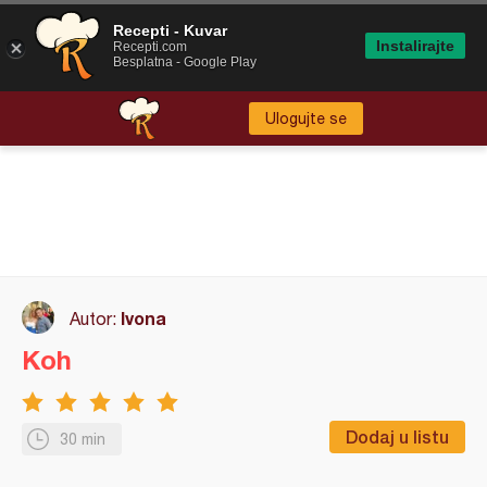
Recepti - Kuvar
Instalirajte
Recepti.com
Besplatna - Google Play
Ulogujte se
Ivona
Autor:
Koh
Dodaj u listu
30 min