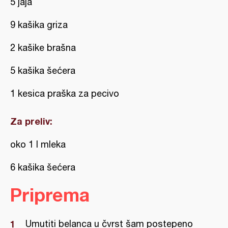
5 jaja
9 kašika griza
2 kašike brašna
5 kašika šećera
1 kesica praška za pecivo
Za preliv:
oko 1 l mleka
6 kašika šećera
Priprema
Umutiti belanca u čvrst šam postepeno