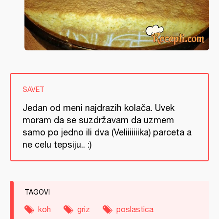
SAVET
Jedan od meni najdrazih kolača. Uvek
moram da se suzdržavam da uzmem
samo po jedno ili dva (Veliiiiiiika) parceta a
ne celu tepsiju.. :)
TAGOVI
koh
griz
poslastica