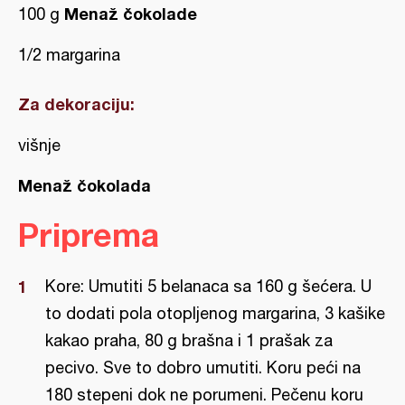
Menaž čokolade
100 g
1/2 margarina
Za dekoraciju:
višnje
Menaž čokolada
Priprema
Kore: Umutiti 5 belanaca sa 160 g šećera. U
to dodati pola otopljenog margarina, 3 kašike
kakao praha, 80 g brašna i 1 prašak za
pecivo. Sve to dobro umutiti. Koru peći na
180 stepeni dok ne porumeni. Pečenu koru