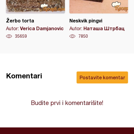
Žerbo torta
Neskvik pingvi
Verica Damjanovic
Наташа Штрбац
Autor:
Autor:
35659
7850
Komentari
Postavite komentar
Budite prvi i komentarišite!