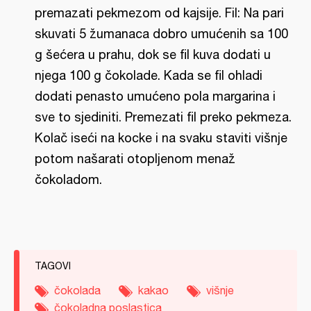
premazati pekmezom od kajsije. Fil: Na pari
skuvati 5 žumanaca dobro umućenih sa 100
g šećera u prahu, dok se fil kuva dodati u
njega 100 g čokolade. Kada se fil ohladi
dodati penasto umućeno pola margarina i
sve to sjediniti. Premezati fil preko pekmeza.
Kolač iseći na kocke i na svaku staviti višnje
potom našarati otopljenom menaž
čokoladom.
TAGOVI
čokolada
kakao
višnje
čokoladna poslastica