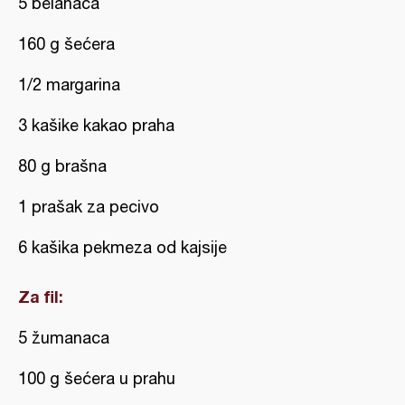
5 belanaca
160 g šećera
1/2 margarina
3 kašike kakao praha
80 g brašna
1 prašak za pecivo
6 kašika pekmeza od kajsije
Za fil:
5 žumanaca
100 g šećera u prahu