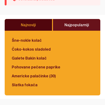
Najnoviji
Najpopularniji
Šne-nokle kolač
Čoko-kokos sladoled
Galete Bakin kolač
Pohovane pečene paprike
Americke palačinke (30)
Slatka fokača