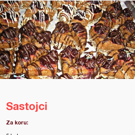
Sastojci
Za koru: