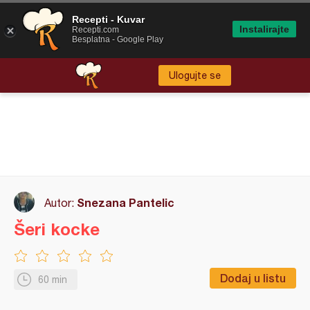
Recepti - Kuvar
Instalirajte
Recepti.com
Besplatna - Google Play
Ulogujte se
Snezana Pantelic
Autor:
Šeri kocke
Dodaj u listu
60 min