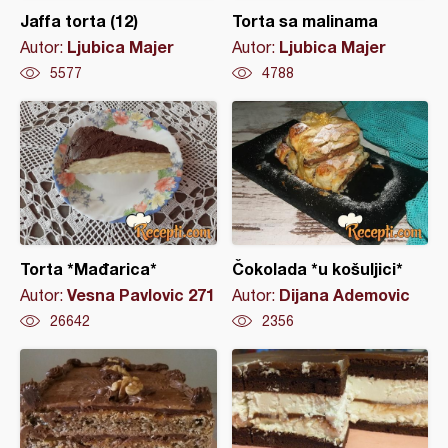
Jaffa torta (12)
Torta sa malinama
Ljubica Majer
Ljubica Majer
Autor:
Autor:
5577
4788
Torta *Mađarica*
Čokolada *u košuljici*
Vesna Pavlovic 271
Dijana Ademovic
Autor:
Autor:
26642
2356