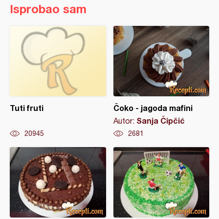
Isprobao sam
Tuti fruti
Čoko - jagoda mafini
Sanja Čipčić
Autor:
20945
2681