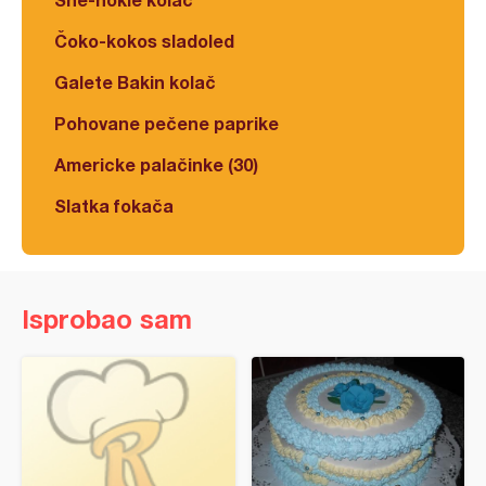
Čoko-kokos sladoled
Galete Bakin kolač
Pohovane pečene paprike
Americke palačinke (30)
Slatka fokača
Isprobao sam