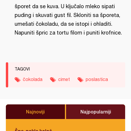
šporet da se kuva. U ključalo mleko sipati
puding i skuvati gust fil. Skloniti sa šporeta,
umešati čokoladu, da se istopi i ohladiti.
Napuniti špric za tortu filom i puniti krofnice.
TAGOVI
čokolada
cimet
poslastica
Najnoviji
Najpopularniji
Šne-nokle kolač