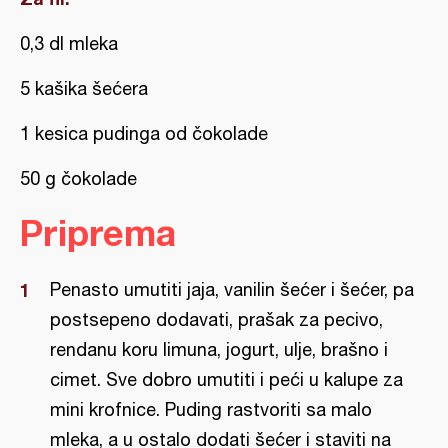
0,3 dl mleka
5 kašika šećera
1 kesica pudinga od čokolade
50 g čokolade
Priprema
Penasto umutiti jaja, vanilin šećer i šećer, pa
postsepeno dodavati, prašak za pecivo,
rendanu koru limuna, jogurt, ulje, brašno i
cimet. Sve dobro umutiti i peći u kalupe za
mini krofnice. Puding rastvoriti sa malo
mleka, a u ostalo dodati šećer i staviti na