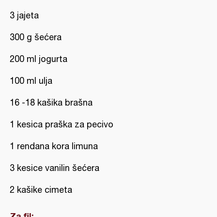
3 jajeta
300 g šećera
200 ml jogurta
100 ml ulja
16 -18 kašika brašna
1 kesica praška za pecivo
1 rendana kora limuna
3 kesice vanilin šećera
2 kašike cimeta
Za fil: