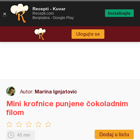
Recepti - Kuvar
Instalirajte
Recepti.com
Besplatna - Google Play
Ulogujte se
Marina Ignjatovic
Autor:
Mini krofnice punjene čokoladnim
filom
Dodaj u listu
45 min