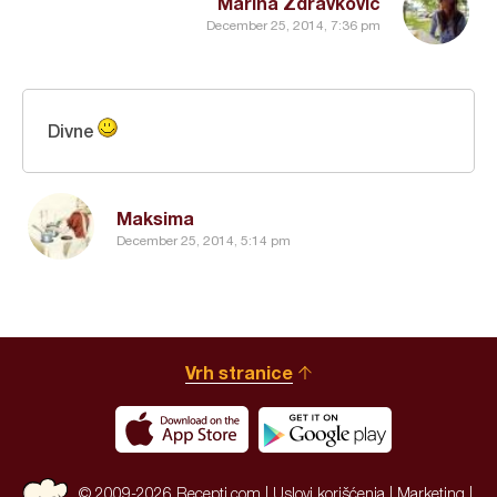
Marina Zdravkovic
December 25, 2014, 7:36 pm
Divne
Maksima
December 25, 2014, 5:14 pm
Vrh stranice
© 2009-2026 Recepti.com |
Uslovi korišćenja
|
Marketing
|