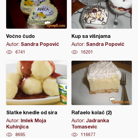
Voćno čudo
Kup sa višnjama
Sandra Popović
Sandra Popović
Autor:
Autor:
6741
16201
Slatke knedle od sira
Rafaelo kolač (2)
Imlek Moja
Jadranka
Autor:
Autor:
Kuhinjica
Tomasevic
8695
116677