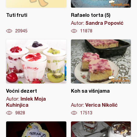
Tuti fruti
Rafaelo torta (5)
Sandra Popović
Autor:
20945
11878
Voćni dezert
Koh sa višnjama
Imlek Moja
Autor:
Kuhinjica
Verica Nikolić
Autor:
9828
17513