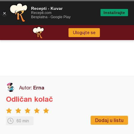
Recepti - Kuvar
Instalirajte
Recepti.com
Besplatna - Google Play
Ulogujte se
Erna
Autor:
Odličan kolač
Dodaj u listu
60 min