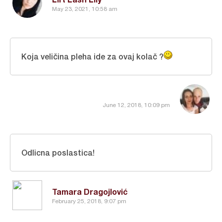
May 23, 2021, 10:58 am
Koja veličina pleha ide za ovaj kolač ?
June 12, 2018, 10:09 pm
Odlicna poslastica!
Tamara Dragojlović
February 25, 2018, 9:07 pm