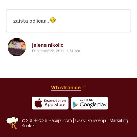
zaista odlican..
jelena nikolic
December 22, 2014, 4:31 pm
Vrh stranice
© 2009-2026 Recepti.com |
Uslovi korišćenja
|
Marketing
|
Kontakt