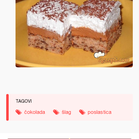
TAGOVI
čokolada
šlag
poslastica