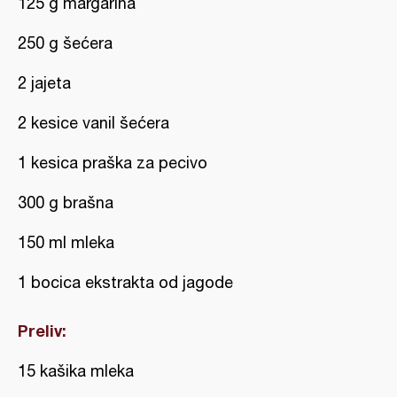
125 g margarina
250 g šećera
2 jajeta
2 kesice vanil šećera
1 kesica praška za pecivo
300 g brašna
150 ml mleka
1 bocica ekstrakta od jagode
Preliv:
15 kašika mleka