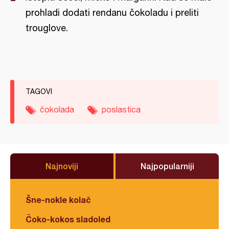
prohladi dodati rendanu čokoladu i preliti
trouglove.
TAGOVI
čokolada
poslastica
Najnoviji
Najpopularniji
Šne-nokle kolač
Čoko-kokos sladoled