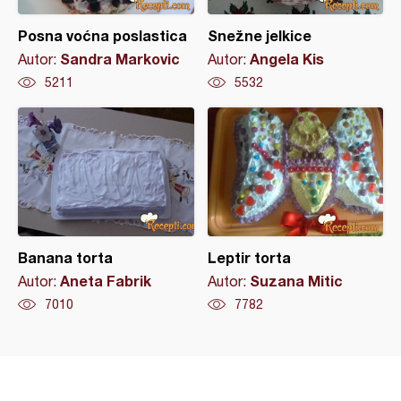
Posna voćna poslastica
Snežne jelkice
Sandra Markovic
Angela Kis
Autor:
Autor:
5211
5532
Banana torta
Leptir torta
Aneta Fabrik
Suzana Mitic
Autor:
Autor:
7010
7782