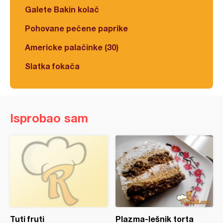
Galete Bakin kolač
Pohovane pečene paprike
Americke palačinke (30)
Slatka fokača
Isprobao sam
Tuti fruti
Plazma-lešnik torta