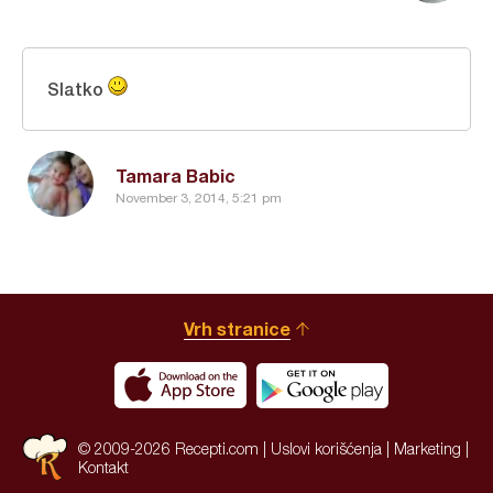
Slatko
Tamara Babic
November 3, 2014, 5:21 pm
Vrh stranice
© 2009-2026 Recepti.com |
Uslovi korišćenja
|
Marketing
|
Kontakt