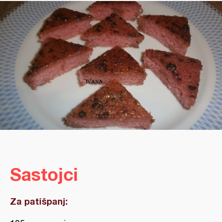
Sastojci
Za patišpanj: