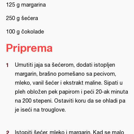
125 g margarina
250 g šećera
100 g čokolade
Priprema
Umutiti jaja sa šećerom, dodati istopljen
margarin, brašno pomešano sa pecivom,
mleko, vanil šećer i ekstrakt maline. Sipati u
pleh obložen pek papirom i peći 20-ak minuta
na 200 stepeni. Ostaviti koru da se ohladi pa
je iseći na trouglove.
Istopiti šećer, mleko i margarin. Kad se malo