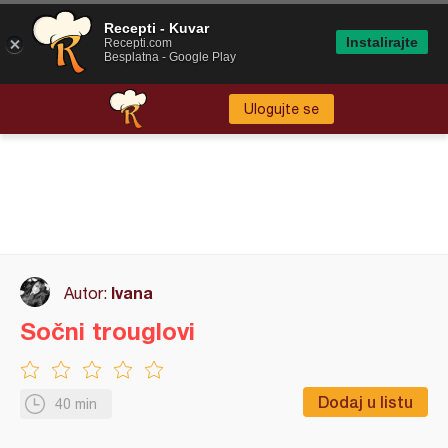
Recepti - Kuvar
Instalirajte
Recepti.com
Besplatna - Google Play
Ulogujte se
Ivana
Autor:
Sočni trouglovi
Dodaj u listu
40 min