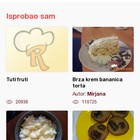
Isprobao sam
Tuti fruti
Brza krem bananica
torta
Mirjana
Autor:
20936
110725