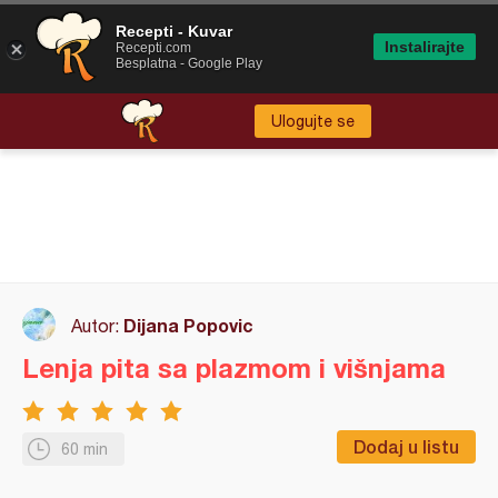
Recepti - Kuvar
Instalirajte
Recepti.com
Besplatna - Google Play
Ulogujte se
Dijana Popovic
Autor:
Lenja pita sa plazmom i višnjama
Dodaj u listu
60 min