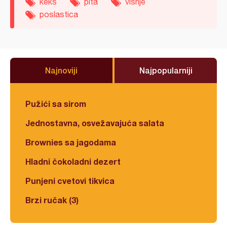
keks
pita
višnje
poslastica
Najnoviji
Najpopularniji
Pužići sa sirom
Jednostavna, osvežavajuća salata
Brownies sa jagodama
Hladni čokoladni dezert
Punjeni cvetovi tikvica
Brzi ručak (3)