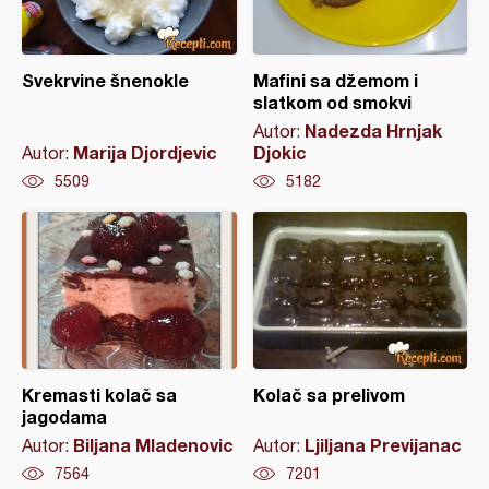
Svekrvine šnenokle
Mafini sa džemom i
slatkom od smokvi
Nadezda Hrnjak
Autor:
Marija Djordjevic
Djokic
Autor:
5509
5182
Kremasti kolač sa
Kolač sa prelivom
jagodama
Biljana Mladenovic
Ljiljana Previjanac
Autor:
Autor:
7564
7201