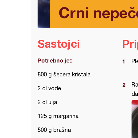
Crni nepeč
Sastojci
Pr
Potrebno je::
Pl
800 g šecera kristala
Ra
2 dl vode
da
2 dl ulja
125 g margarina
500 g brašna