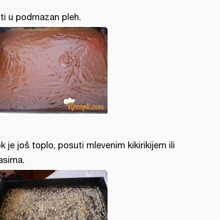
liti u podmazan pleh.
k je još toplo, posuti mlevenim kikirikijem ili
asima.