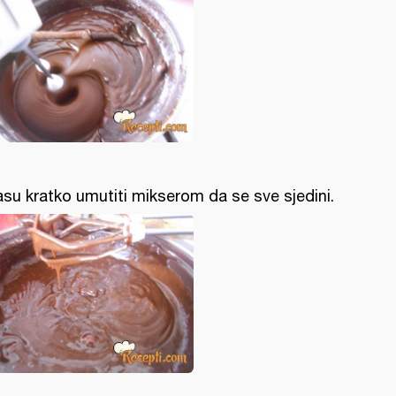
su kratko umutiti mikserom da se sve sjedini.