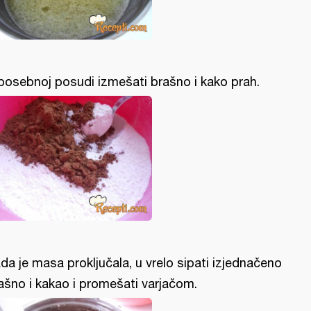
posebnoj posudi izmešati brašno i kako prah.
da je masa proključala, u vrelo sipati izjednačeno
ašno i kakao i promešati varjačom.