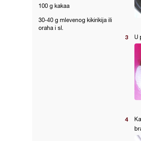
100 g kakaa
30-40 g mlevenog kikirikija ili
oraha i sl.
U 
Ka
br