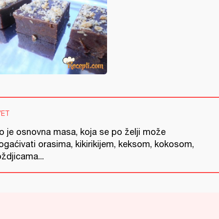
VET
o je osnovna masa, koja se po želji može
ogaćivati orasima, kikirikijem, keksom, kokosom,
ždjicama...