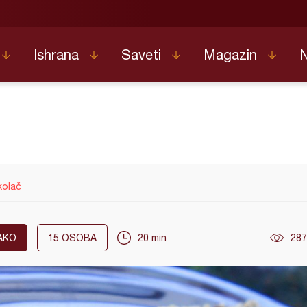
Ishrana
Saveti
Magazin
kolač
AKO
15
OSOBA
20 min
287