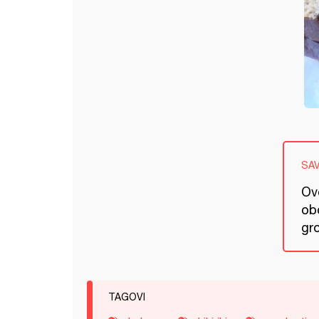
SA
Ov
ob
gro
TAGOVI