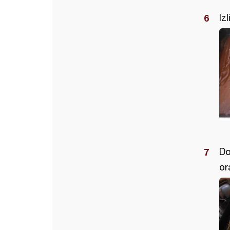
Iz
Do
or