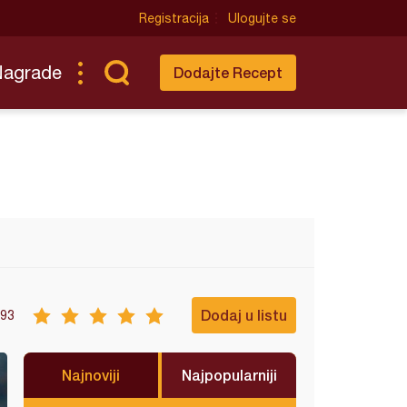
Registracija
Ulogujte se
Nagrade
Dodajte Recept
Dodaj u listu
93
Najnoviji
Najpopularniji