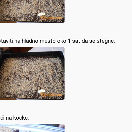
taviti na hladno mesto oko 1 sat da se stegne.
ći na kocke.