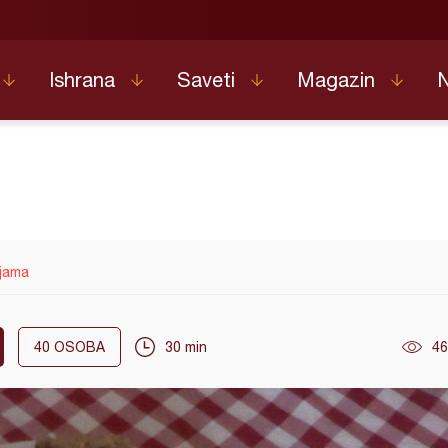
Ishrana
Saveti
Magazin
njama
40
OSOBA
30 min
46