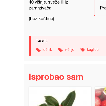
40 višnje, sveže ili iz
zamrzivača
Pra
(bez koštice)
TAGOVI
lešnik
višnje
kuglice
Isprobao sam
kirsch torta