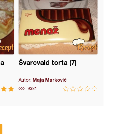
ma
Švarcvald torta (7)
Maja Marković
Autor:
9381