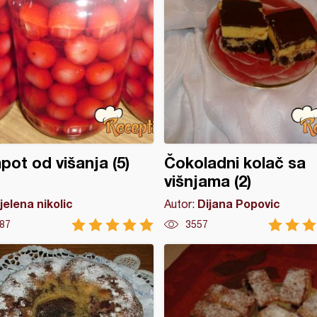
ot od višanja (5)
Čokoladni kolač sa
višnjama (2)
jelena nikolic
Dijana Popovic
Autor:
87
3557