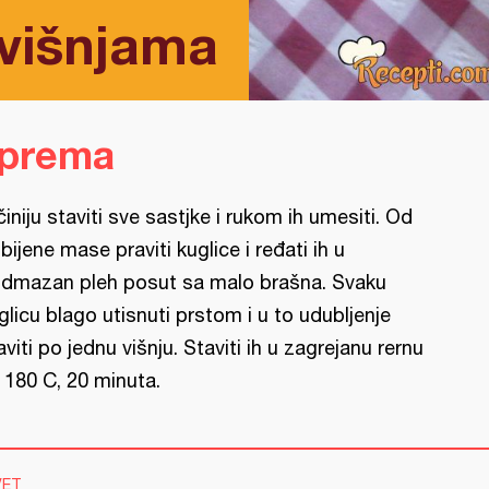
 višnjama
iprema
činiju staviti sve sastjke i rukom ih umesiti. Od
bijene mase praviti kuglice i ređati ih u
dmazan pleh posut sa malo brašna. Svaku
glicu blago utisnuti prstom i u to udubljenje
aviti po jednu višnju. Staviti ih u zagrejanu rernu
 180 C, 20 minuta.
VET