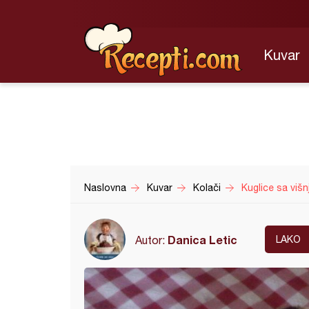
Kuvar
Naslovna
Kuvar
Kolači
Kuglice sa viš
Danica Letic
Autor:
LAKO