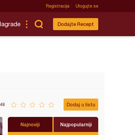
Registracija
Ulogujte se
Nagrade
Dodajte Recept
Dodaj u listu
48
Najnoviji
Najpopularniji