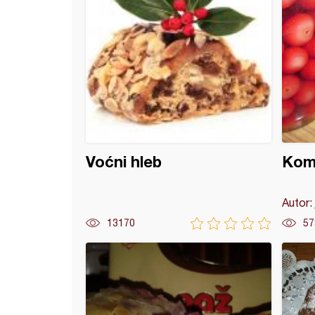
Voćni hleb
Komp
Autor:
13170
57
ald torta (7)