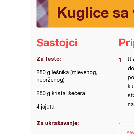
Kuglice sa
Sastojci
Pr
Za testo:
U 
do
280 g lešnika (mlevenog,
po
neprženog)
ku
280 g kristal šećera
st
na
4 jajeta
Za ukrašavanje:
SA