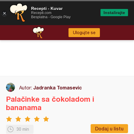
Recepti - Kuvar
Instalirajte
Recepti.com
Besplatna - Google Play
Ulogujte se
Jadranka Tomasevic
Autor:
Palačinke sa čokoladom i
bananama
Dodaj u listu
30 min