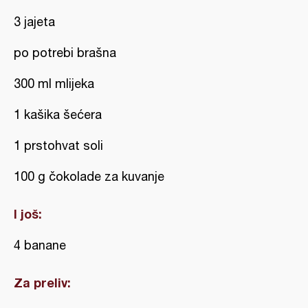
3 jajeta
po potrebi brašna
300 ml mlijeka
1 kašika šećera
1 prstohvat soli
100 g čokolade za kuvanje
I još:
4 banane
Za preliv: