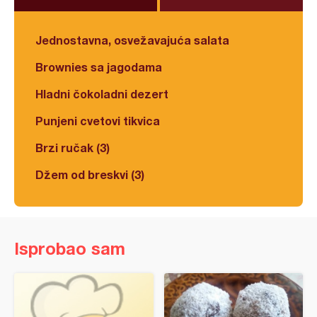
Jednostavna, osvežavajuća salata
Brownies sa jagodama
Hladni čokoladni dezert
Punjeni cvetovi tikvica
Brzi ručak (3)
Džem od breskvi (3)
Isprobao sam