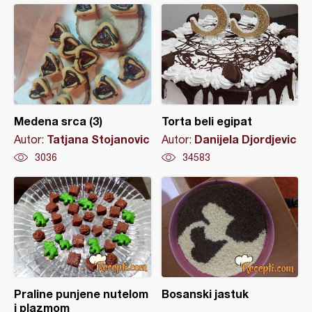
Medena srca (3)
Torta beli egipat
Tatjana Stojanovic
Danijela Djordjevic
Autor:
Autor:
3036
34583
Praline punjene nutelom
Bosanski jastuk
i plazmom