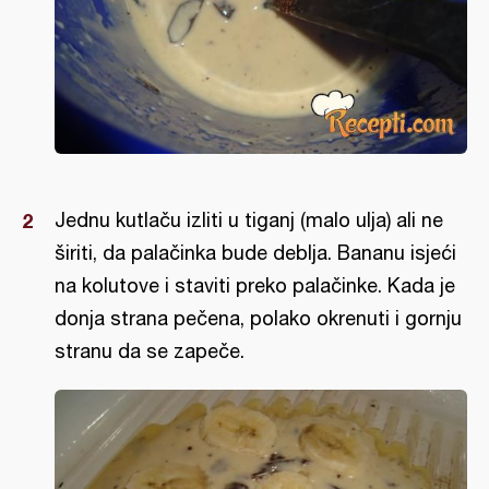
Jednu kutlaču izliti u tiganj (malo ulja) ali ne
širiti, da palačinka bude deblja. Bananu isjeći
na kolutove i staviti preko palačinke. Kada je
donja strana pečena, polako okrenuti i gornju
stranu da se zapeče.