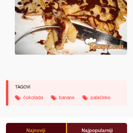
TAGOVI
čokolada
banane
palačinke
Najnoviji
Najpopularniji