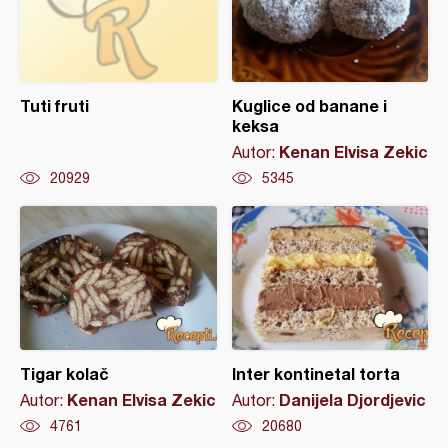
Tuti fruti
Kuglice od banane i
keksa
Kenan Elvisa Zekic
Autor:
20929
5345
Tigar kolač
Inter kontinetal torta
Kenan Elvisa Zekic
Danijela Djordjevic
Autor:
Autor:
4761
20680