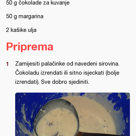
50 g čokolade za kuvanje
50 g margarina
2 kašike ulja
Priprema
Zamijesiti palačinke od navedeni sirovina.
Čokoladu izrendati ili sitno isjeckati (bolje
izrendati). Sve dobro sjediniti.