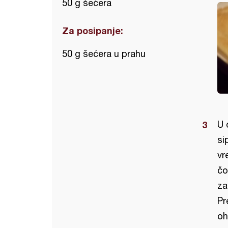
50 g šećera
Za posipanje:
50 g šećera u prahu
U 
si
vr
čo
za
Pr
oh