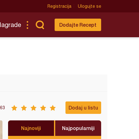
Registracija
Ulogujte se
Nagrade
Dodajte Recept
Dodaj u listu
63
Najnoviji
Najpopularniji