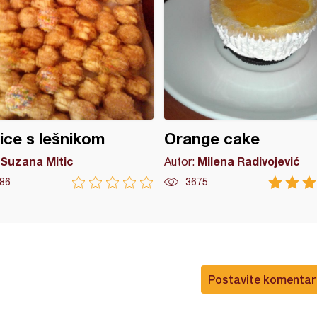
ice s lešnikom
Orange cake
Suzana Mitic
Milena Radivojević
Autor:
86
3675
Postavite komentar