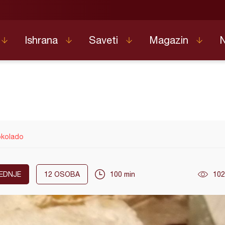
Ishrana
Saveti
Magazin
okolado
EDNJE
12
OSOBA
100 min
102