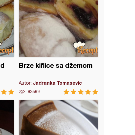
od
Brze kiflice sa džemom
Jadranka Tomasevic
Autor:
92569