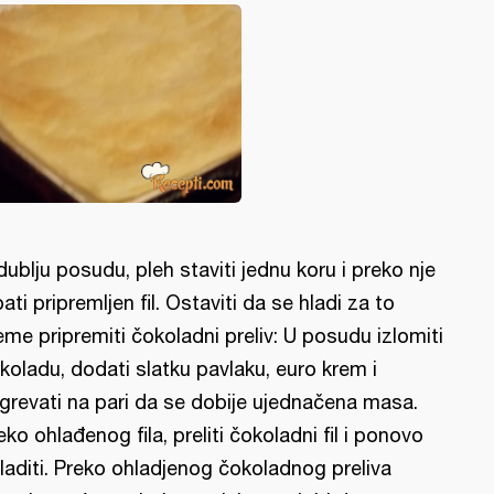
dublju posudu, pleh staviti jednu koru i preko nje
pati pripremljen fil. Ostaviti da se hladi za to
eme pripremiti čokoladni preliv: U posudu izlomiti
koladu, dodati slatku pavlaku, euro krem i
grevati na pari da se dobije ujednačena masa.
eko ohlađenog fila, preliti čokoladni fil i ponovo
laditi. Preko ohladjenog čokoladnog preliva