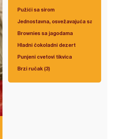
Pužići sa sirom
Jednostavna, osvežavajuća salata
Brownies sa jagodama
Hladni čokoladni dezert
Punjeni cvetovi tikvica
Brzi ručak (3)