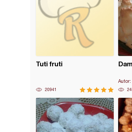
Tuti fruti
Dam
Autor:
20941
24
ni kolač