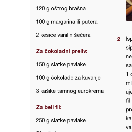
120 g oštrog brašna
100 g margarina ili putera
2 kesice vanilin šećera
Is
si
Za čokoladni preliv:
ne
150 g slatke pavlake
sa
1 
100 g čokolade za kuvanje
ml
3 kašike tamnog eurokrema
uj
fi
Za beli fil:
pr
ka
250 g slatke pavlake
va