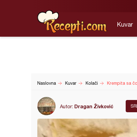
Kuvar
Naslovna
Kuvar
Kolači
Krempita sa č
Dragan Živković
Autor:
SR