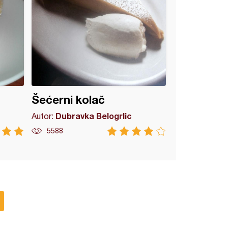
Šećerni kolač
Dubravka Belogrlic
Autor:
5588