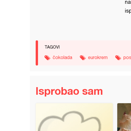
na
is
TAGOVI
čokolada
eurokrem
pos
Isprobao sam
kiflice sa džemom