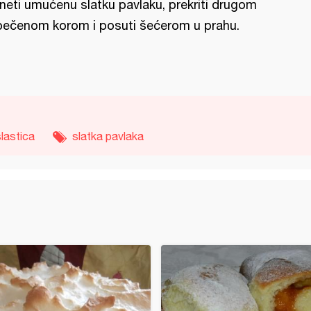
neti umućenu slatku pavlaku, prekriti drugom
pečenom korom i posuti šećerom u prahu.
lastica
slatka pavlaka