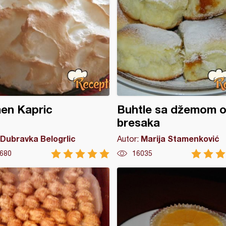
en Kapric
Buhtle sa džemom 
bresaka
Dubravka Belogrlic
Marija Stamenković
Autor:
680
16035