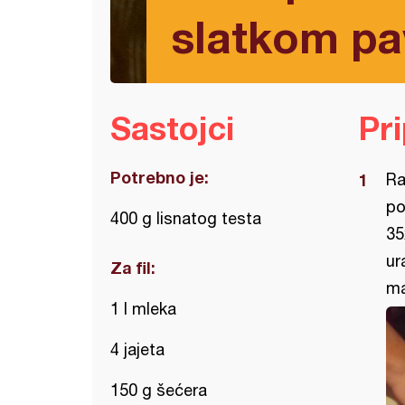
slatkom p
Sastojci
Pr
Potrebno je:
Ra
po
400 g lisnatog testa
35
ur
Za fil:
ma
1 l mleka
4 jajeta
150 g šećera