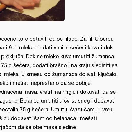
pečene kore ostaviti da se hlade. Za fil: U šerpu
pati 9 dl mleka, dodati vanilin šećer i kuvati dok
 proključa. Dok se mleko kuva umutiti žumanca
 75 g šećera, dodati brašno i na kraju sjediniti sa
dl mleka. U smesu od žumanaca dolivati ključalo
eko i mešati neprestano da se dobije
ednačena masa. Vratiti na ringlu i dokuvati da se
l zgusne. Belanca umutiti u čvrst sneg i dodavati
eostalih 75 g šećera. Umutiti čvrst šam. U vrelu
šicu dodavati šam od belanaca i mešati
rjačom da se obe mase sjedine