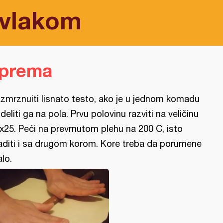
avlakom
iprema
zmrznuiti lisnato testo, ako je u jednom komadu
deliti ga na pola. Prvu polovinu razviti na veličinu
x25. Peći na prevrnutom plehu na 200 C, isto
aditi i sa drugom korom. Kore treba da porumene
lo.