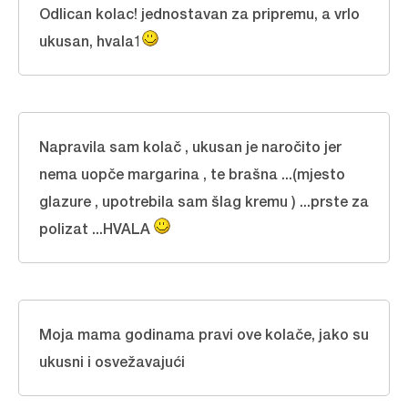
Odlican kolac! jednostavan za pripremu, a vrlo
ukusan, hvala1
Napravila sam kolač , ukusan je naročito jer
nema uopče margarina , te brašna ...(mjesto
glazure , upotrebila sam šlag kremu ) ...prste za
polizat ...HVALA
Moja mama godinama pravi ove kolače, jako su
ukusni i osvežavajući