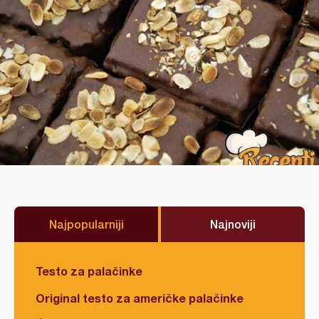
Najpopularniji
Najnoviji
Testo za palačinke
Original testo za američke palačinke