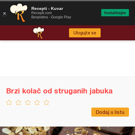
Recepti - Kuvar
Instalirajte
Recepti.com
Besplatna - Google Play
Ulogujte se
Brzi kolač od struganih jabuka
Dodaj u listu