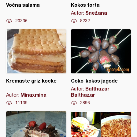
Voćna salama
Kokos torta
Snežana
Autor:
20336
8232
Kremaste griz kocke
Čoko-kokos jagode
Balthazar
Autor:
Minaxmina
Balthazar
Autor:
11139
2896