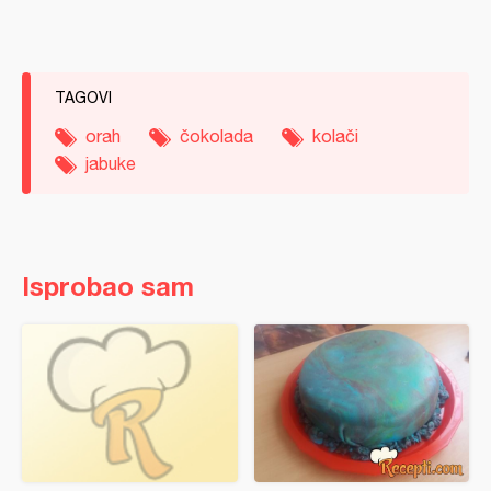
TAGOVI
orah
čokolada
kolači
jabuke
Isprobao sam