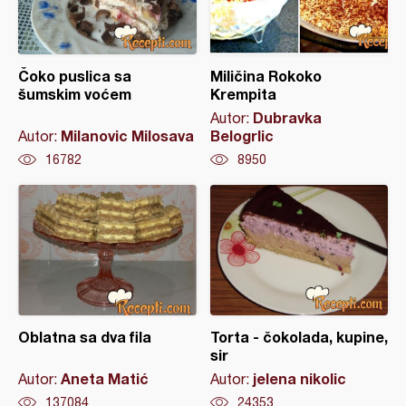
Čoko puslica sa
Miličina Rokoko
šumskim voćem
Krempita
Dubravka
Autor:
Milanovic Milosava
Belogrlic
Autor:
16782
8950
Oblatna sa dva fila
Torta - čokolada, kupine,
sir
Aneta Matić
jelena nikolic
Autor:
Autor:
137084
24353