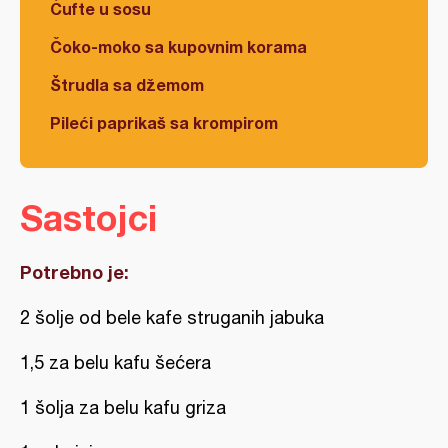
Ćufte u sosu
Čoko-moko sa kupovnim korama
Štrudla sa džemom
Pileći paprikaš sa krompirom
Sastojci
Potrebno je:
2 šolje od bele kafe struganih jabuka
1,5 za belu kafu šećera
1 šolja za belu kafu griza