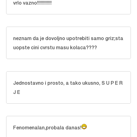
vrlo vazno!!!!!!!!!!!!
neznam da je dovoljno upotrebiti samo griz;sta
uopste cini cvrstu masu kolaca????
Jednostavno i prosto, a tako ukusno, S U P E R
J E
Fenomenalan,probala danas!