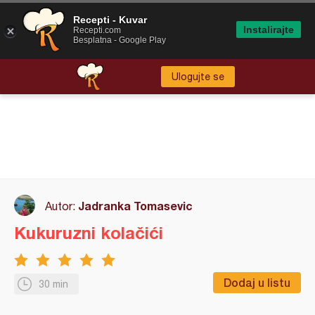
Recepti - Kuvar
Instalirajte
Recepti.com
Besplatna - Google Play
Ulogujte se
Jadranka Tomasevic
Autor:
Kukuruzni kolačići
Dodaj u listu
30 min