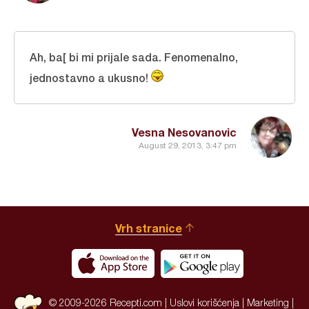
Ah, ba[ bi mi prijale sada. Fenomenalno,
jednostavno a ukusno!
Vesna Nesovanovic
August 29, 2013, 3:47 pm
Vrh stranice
© 2009-2026 Recepti.com |
Uslovi korišćenja
|
Marketing
|