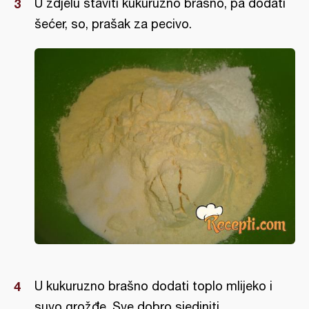
U zdjelu staviti kukuruzno brašno, pa dodati
šećer, so, prašak za pecivo.
U kukuruzno brašno dodati toplo mlijeko i
suvo grožđe. Sve dobro sjediniti.