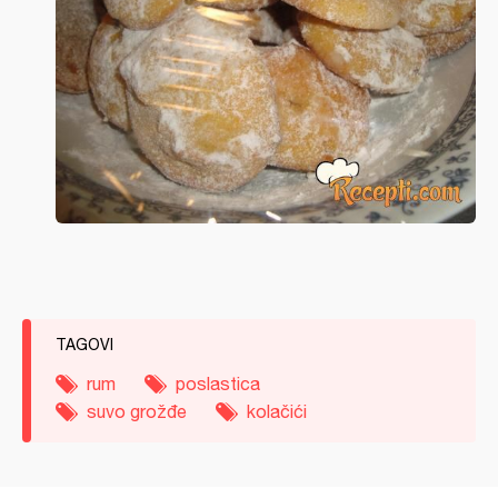
TAGOVI
rum
poslastica
suvo grožđe
kolačići