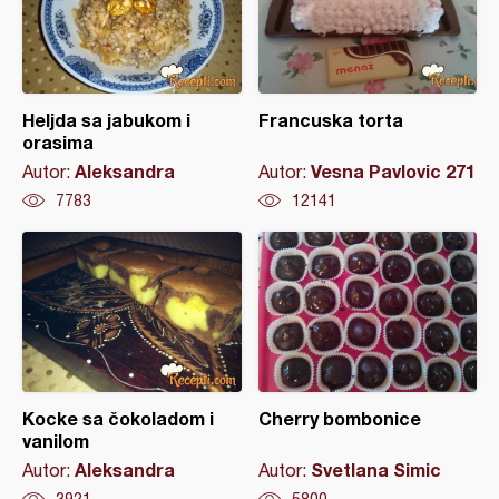
Heljda sa jabukom i
Francuska torta
orasima
Aleksandra
Vesna Pavlovic 271
Autor:
Autor:
7783
12141
Kocke sa čokoladom i
Cherry bombonice
vanilom
Aleksandra
Svetlana Simic
Autor:
Autor:
3921
5800