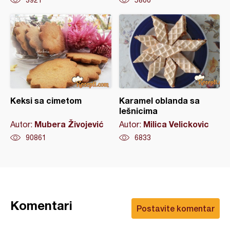
Keksi sa cimetom
Karamel oblanda sa
lešnicima
Mubera Živojević
Milica Velickovic
Autor:
Autor:
90861
6833
Komentari
Postavite komentar