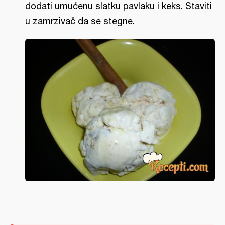
dodati umućenu slatku pavlaku i keks. Staviti
u zamrzivač da se stegne.