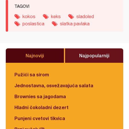
TAGOVI
kokos
keks
sladoled
poslastica
slatka pavlaka
Najnoviji
Najpopularniji
Pužići sa sirom
Jednostavna, osvežavajuća salata
Brownies sa jagodama
Hladni čokoladni dezert
Punjeni cvetovi tikvica