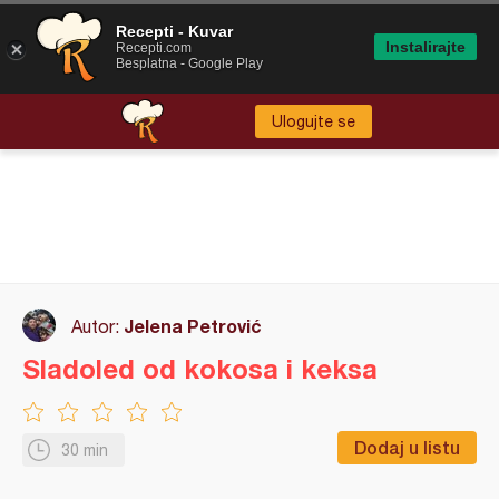
Recepti - Kuvar
Instalirajte
Recepti.com
Besplatna - Google Play
Ulogujte se
Jelena Petrović
Autor:
Sladoled od kokosa i keksa
Dodaj u listu
30 min