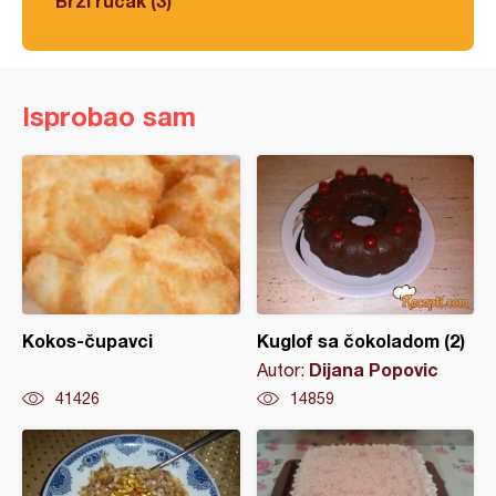
Brzi ručak (3)
Isprobao sam
Kokos-čupavci
Kuglof sa čokoladom (2)
Dijana Popovic
Autor:
41426
14859