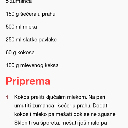
5 žumanca
150 g šećera u prahu
500 ml mleka
250 ml slatke pavlake
60 g kokosa
100 g mlevenog keksa
Priprema
Kokos preliti ključalim mlekom. Na pari
umutiti žumanca i šećer u prahu. Dodati
kokos i mleko pa mešati dok se ne zgusne.
Skloniti sa šporeta, mešati još malo pa