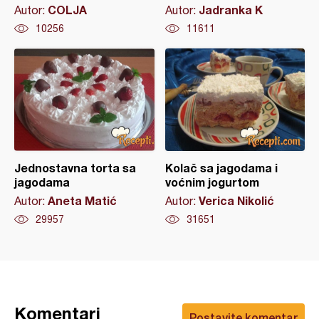
COLJA
Jadranka K
Autor:
Autor:
10256
11611
Jednostavna torta sa
Kolač sa jagodama i
jagodama
voćnim jogurtom
Aneta Matić
Verica Nikolić
Autor:
Autor:
29957
31651
Komentari
Postavite komentar