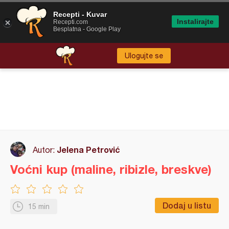
Recepti - Kuvar
Instalirajte
Recepti.com
Besplatna - Google Play
Ulogujte se
Jelena Petrović
Autor:
Voćni kup (maline, ribizle, breskve)
Dodaj u listu
15 min