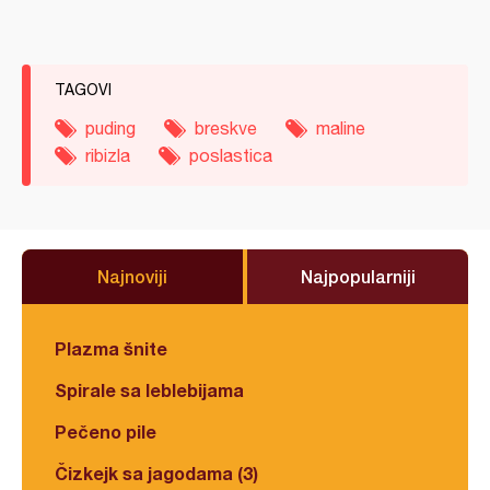
TAGOVI
puding
breskve
maline
ribizla
poslastica
Najnoviji
Najpopularniji
Plazma šnite
Spirale sa leblebijama
Pečeno pile
Čizkejk sa jagodama (3)