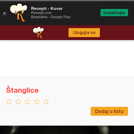
Recepti - Kuvar
Instalirajte
Recepti.com
Besplatna - Google Play
Ulogujte se
Štanglice
Dodaj u listu