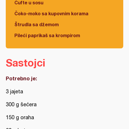
Ćufte u sosu
Čoko-moko sa kupovnim korama
Štrudla sa džemom
Pileći paprikaš sa krompirom
Sastojci
Potrebno je:
3 jajeta
300 g šećera
150 g oraha