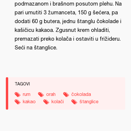
podmazanom i brašnom posutom plehu. Na
pari umutiti 3 žumanceta, 150 g šećera, pa
dodati 60 g butera, jednu štanglu čokolade i
kašičicu kakaoa. Zgusnut krem ohladiti,
premazati preko kolača i ostaviti u frižideru.
Seći na štanglice.
TAGOVI
rum
orah
čokolada
kakao
kolači
štanglice