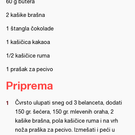
60 g butera
2 kašike brašna
1 štangla čokolade
1 kašičica kakaoa
1/2 kašičice ruma
1 prašak za pecivo
Priprema
Čvrsto ulupati sneg od 3 belanceta, dodati
150 gr. šećera, 150 gr. mlevenih oraha, 2
kašike brašna, pola kašičice ruma i na vrh
noža praška za pecivo. Izmešati i peći u