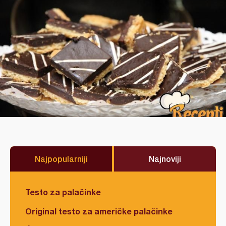
Najpopularniji
Najnoviji
Testo za palačinke
Original testo za američke palačinke