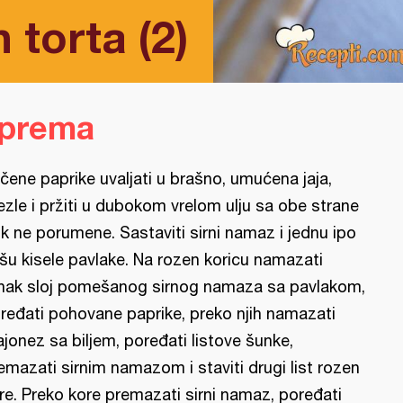
 torta (2)
iprema
čene paprike uvaljati u brašno, umućena jaja,
ezle i pržiti u dubokom vrelom ulju sa obe strane
k ne porumene. Sastaviti sirni namaz i jednu ipo
šu kisele pavlake. Na rozen koricu namazati
nak sloj pomešanog sirnog namaza sa pavlakom,
ređati pohovane paprike, preko njih namazati
jonez sa biljem, poređati listove šunke,
emazati sirnim namazom i staviti drugi list rozen
re. Preko kore premazati sirni namaz, poređati