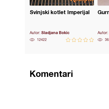
Svinjski kotlet Imperijal
Gur
Sladjana Bokic
Autor:
Autor:
12422
36
Komentari