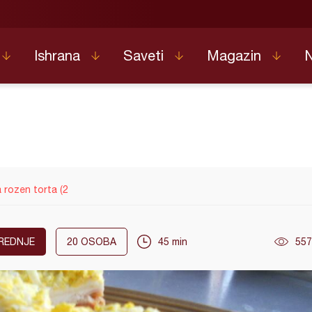
Ishrana
Saveti
Magazin
 rozen torta (2
REDNJE
20
OSOBA
45 min
557