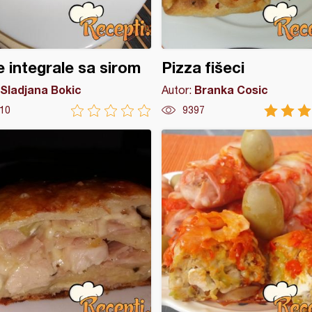
 integrale sa sirom
Pizza fišeci
Sladjana Bokic
Branka Cosic
Autor:
10
9397