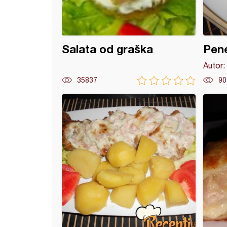
Salata od graška
Pene
Autor:
35837
90
ana piletina punjena šunkom i sirom, prilog pire od tikvice