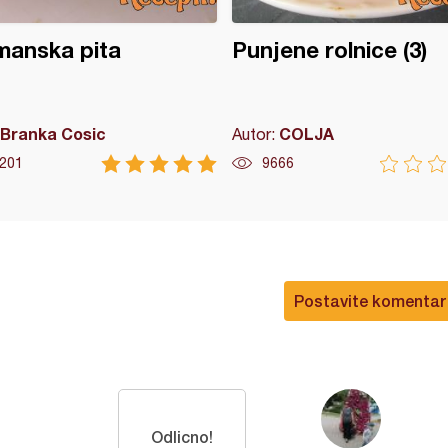
manska pita
Punjene rolnice (3)
Branka Cosic
COLJA
Autor:
201
9666
Postavite komentar
Odlicno!