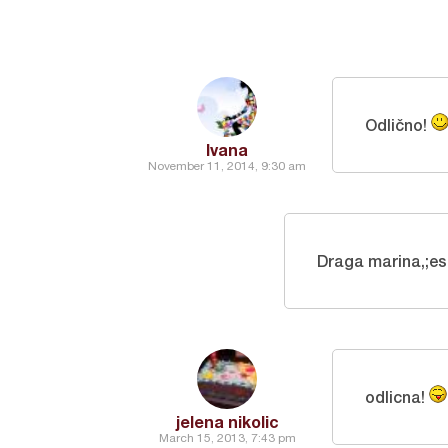
Odlično!
Ivana
November 11, 2014, 9:30 am
Draga marina,;es
odlicna!
jelena nikolic
March 15, 2013, 7:43 pm