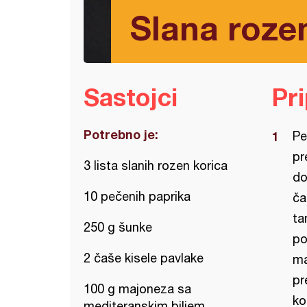
Slana rozen
Sastojci
Pr
Potrebno je:
Pe
pr
3 lista slanih rozen korica
do
10 pečenih paprika
ča
ta
250 g šunke
po
2 čaše kisele pavlake
ma
pr
100 g majoneza sa
ko
mediteranskim biljem