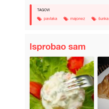
TAGOVI
pavlaka
majonez
šunka
Isprobao sam
sendviči iz rerne