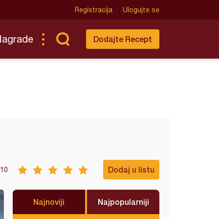
Registracija
Ulogujte se
Nagrade
Dodajte Recept
Dodaj u listu
10
Najnoviji
Najpopularniji