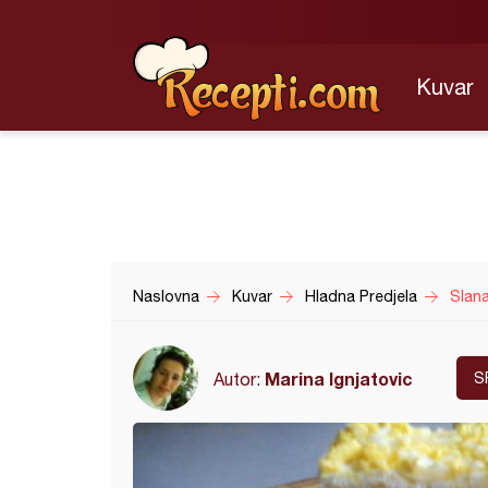
Kuvar
Naslovna
Kuvar
Hladna Predjela
Slana
Marina Ignjatovic
Autor:
S