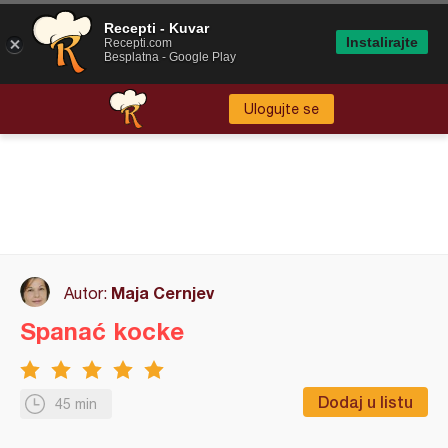
Recepti - Kuvar
Instalirajte
Recepti.com
Besplatna - Google Play
Ulogujte se
Maja Cernjev
Autor:
Spanać kocke
Dodaj u listu
45 min