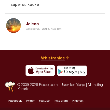
super su kocke
Jelena
October 27, 2013, 7:35 pm
Vrh stranice
© 2009-2026 Recepti.com |
Uslovi korišćenja
|
Marketing
|
Kontakt
Facebook
Twitter
Youtube
Instagram
Pinterest