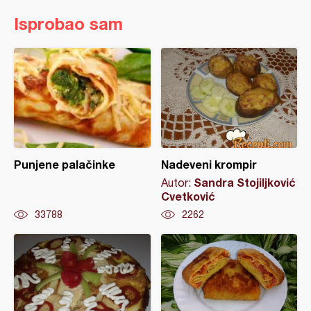
Isprobao sam
Punjene palačinke
Nadeveni krompir
Sandra Stojiljković
Autor:
Cvetković
33788
2262