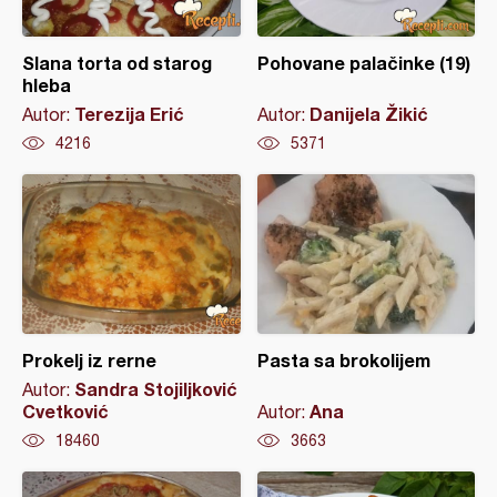
Slana torta od starog
Pohovane palačinke (19)
hleba
Terezija Erić
Danijela Žikić
Autor:
Autor:
4216
5371
Prokelj iz rerne
Pasta sa brokolijem
Sandra Stojiljković
Autor:
Cvetković
Ana
Autor:
18460
3663