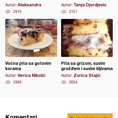
Aleksandra
Tanja Djordjevic
Autor:
Autor:
2915
2157
Voćna pita sa gotovim
Pita sa grizom, suvim
korama
grožđem i suvim šljivama
Verica Nikolić
Zorica Stajić
Autor:
Autor:
2996
3054
Komentari