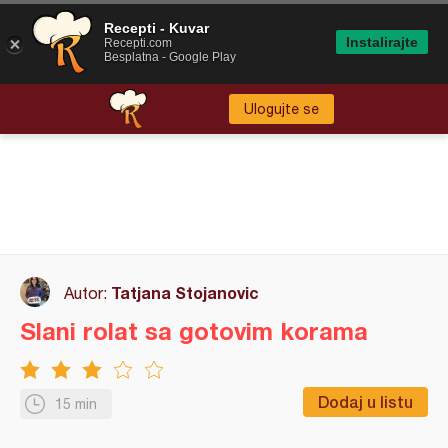
Recepti - Kuvar
Instalirajte
Recepti.com
Besplatna - Google Play
Ulogujte se
Tatjana Stojanovic
Autor:
Slani rolat sa gotovim korama
Dodaj u listu
15 min