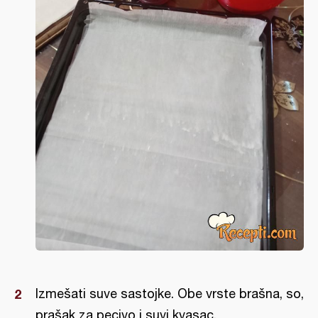
Izmešati suve sastojke. Obe vrste brašna, so,
prašak za pecivo i suvi kvasac.