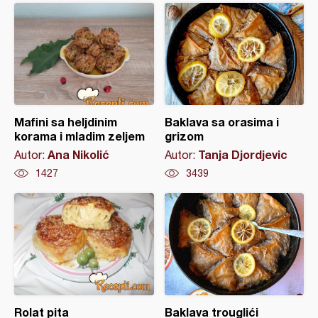
Mafini sa heljdinim
Baklava sa orasima i
korama i mladim zeljem
grizom
Ana Nikolić
Tanja Djordjevic
Autor:
Autor:
1427
3439
Rolat pita
Baklava trouglići