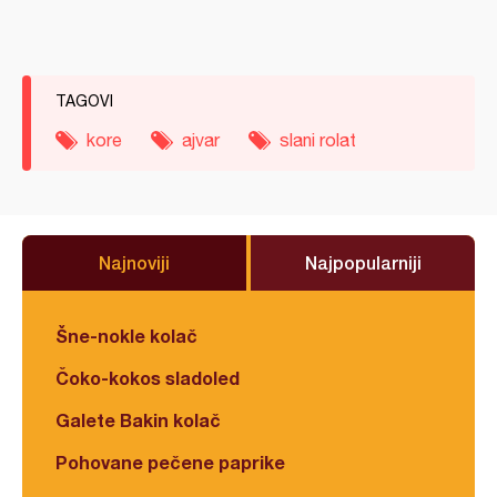
TAGOVI
kore
ajvar
slani rolat
Najnoviji
Najpopularniji
Šne-nokle kolač
Čoko-kokos sladoled
Galete Bakin kolač
Pohovane pečene paprike