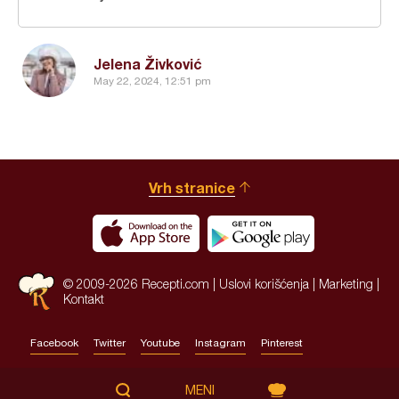
Jelena Živković
May 22, 2024, 12:51 pm
Vrh stranice
© 2009-2026 Recepti.com |
Uslovi korišćenja
|
Marketing
|
Kontakt
Facebook
Twitter
Youtube
Instagram
Pinterest
Site by:
HALO