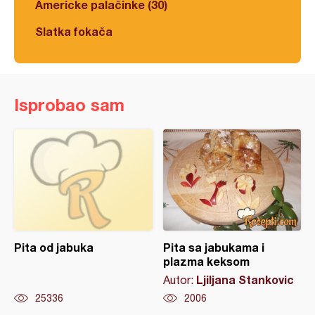
Americke palačinke (30)
Slatka fokača
Isprobao sam
Pita od jabuka
Pita sa jabukama i
plazma keksom
Ljiljana Stankovic
Autor:
25336
2006