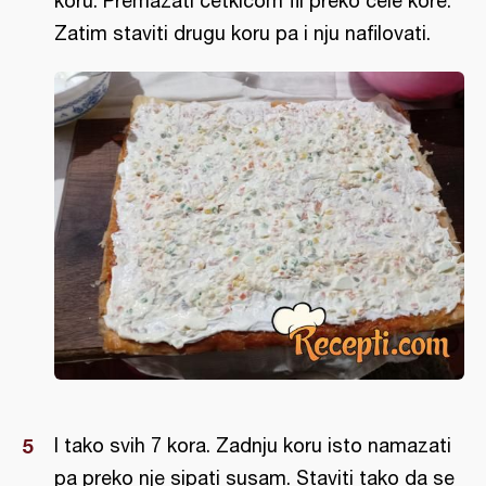
koru. Premazati četkicom fil preko cele kore.
Zatim staviti drugu koru pa i nju nafilovati.
I tako svih 7 kora. Zadnju koru isto namazati
pa preko nje sipati susam. Staviti tako da se