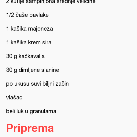
2 kutije šampinjona srednje veličine
1/2 čaše pavlake
1 kašika majoneza
1 kašika krem sira
30 g kačkavalja
30 g dimljene slanine
po ukusu suvi biljni začin
vlašac
beli luk u granulama
Priprema