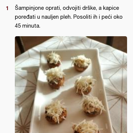
Šampinjone oprati, odvojiti drške, a kapice
poređati u nauljen pleh. Posoliti ih i peći oko
45 minuta.