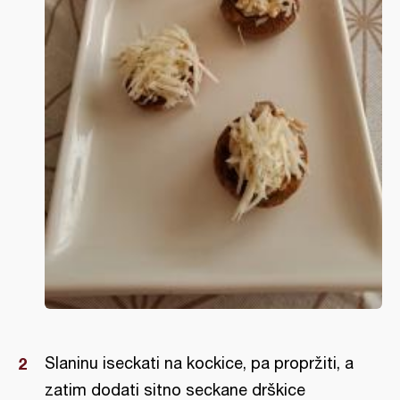
Slaninu iseckati na kockice, pa propržiti, a
zatim dodati sitno seckane drškice