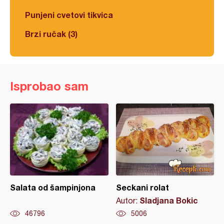
Punjeni cvetovi tikvica
Brzi ručak (3)
Isprobao sam
Salata od šampinjona
Seckani rolat
Sladjana Bokic
Autor:
46796
5006