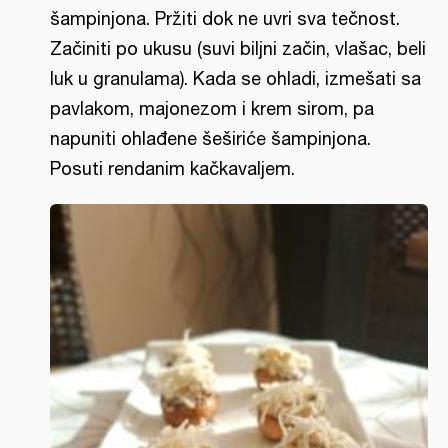
šampinjona. Pržiti dok ne uvri sva tečnost.
Začiniti po ukusu (suvi biljni začin, vlašac, beli
luk u granulama). Kada se ohladi, izmešati sa
pavlakom, majonezom i krem sirom, pa
napuniti ohlađene šeširiće šampinjona.
Posuti rendanim kačkavaljem.