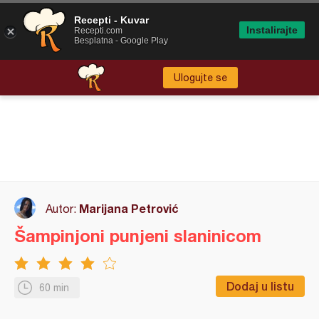
Recepti - Kuvar
Instalirajte
Recepti.com
Besplatna - Google Play
Ulogujte se
Marijana Petrović
Autor:
Šampinjoni punjeni slaninicom
Dodaj u listu
60 min