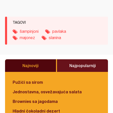
TAGOVI
šampinjoni
pavlaka
majonez
slanina
Najnoviji
Najpopularniji
Pužići sa sirom
Jednostavna, osvežavajuća salata
Brownies sa jagodama
Hladni čokoladni dezert