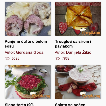
Punjene ćufte u belom
Trouglovi sa sirom i
sosu
pavlakom
Gordana Goca
Danijela Žikić
Autor:
Autor:
5025
7837
Slana torta (20)
Salata sa pečeni