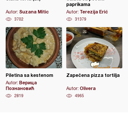
paprikama
Suzana Mitic
Terezija Erić
Autor:
Autor:
3702
31379
Piletina sa kestenom
Zapečena pizza tortilja
Верица
Autor:
Познановић
Olivera
Autor:
2819
4965