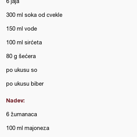
6 jaja
300 ml soka od cvekle
150 ml vode
100 ml sirćeta
80 g šećera
po ukusu so
po ukusu biber
Nadev:
6 žumanaca
100 ml majoneza