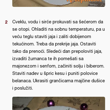
Cveklu, vodu i sirće prokuvati sa šećerom da
se otopi. Ohladiti na sobnu temperaturu, pa u
veću teglu staviti jaja i zaliti dobijenom
tekućinom. Treba da prekrije jaja. Ostaviti
tako da prenoći. Sledeći dan prepoloviti jaja,
izvaditi žumanca te ih pomešati sa
majonezom i senfom, začiniti solju i biberom.
Staviti nadev u špric kesu i puniti polovice
belanaca. Ukrasiti grančicama majčine dušice
i poslužiti.