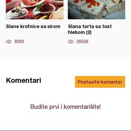
Slane krofnice sa sirom
Slana torta sa tost
hlebom (2)
9293
20556
Komentari
Postavite komentar
Budite prvi i komentarišite!