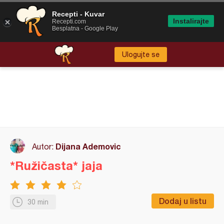
Recepti - Kuvar
Instalirajte
Recepti.com
Besplatna - Google Play
Ulogujte se
Dijana Ademovic
Autor:
*Ružičasta* jaja
Dodaj u listu
30 min