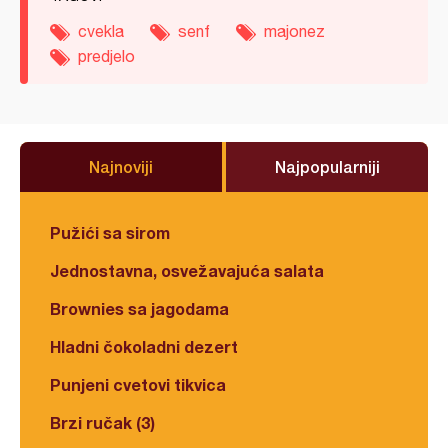
cvekla
senf
majonez
predjelo
Najnoviji
Najpopularniji
Pužići sa sirom
Jednostavna, osvežavajuća salata
Brownies sa jagodama
Hladni čokoladni dezert
Punjeni cvetovi tikvica
Brzi ručak (3)