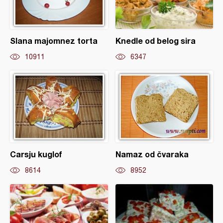
Slana majomnez torta
Knedle od belog sira
10911
6347
Carsju kuglof
Namaz od čvaraka
8614
8952