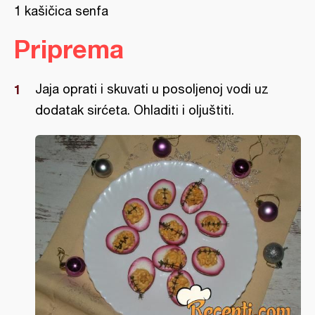
1 kašičica senfa
Priprema
Jaja oprati i skuvati u posoljenoj vodi uz
dodatak sirćeta. Ohladiti i oljuštiti.