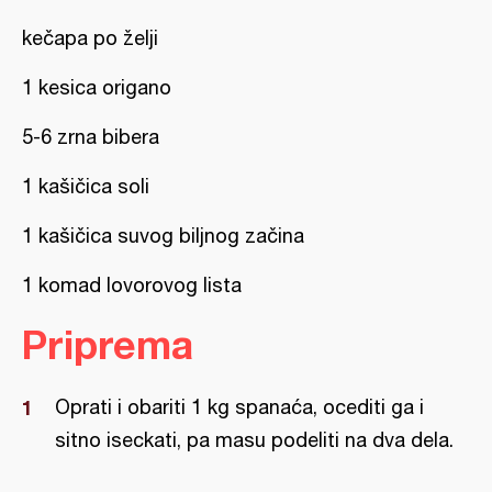
kečapa po želji
1 kesica origano
5-6 zrna bibera
1 kašičica soli
1 kašičica suvog biljnog začina
1 komad lovorovog lista
Priprema
Oprati i obariti 1 kg spanaća, ocediti ga i
sitno iseckati, pa masu podeliti na dva dela.