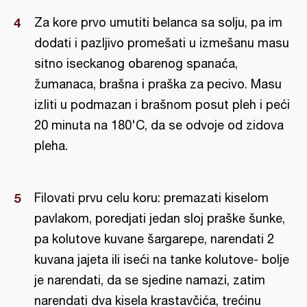
Za kore prvo umutiti belanca sa solju, pa im
dodati i pazljivo promešati u izmešanu masu
sitno iseckanog obarenog spanaća,
žumanaca, brašna i praška za pecivo. Masu
izliti u podmazan i brašnom posut pleh i peći
20 minuta na 180'C, da se odvoje od zidova
pleha.
Filovati prvu celu koru: premazati kiselom
pavlakom, poredjati jedan sloj praške šunke,
pa kolutove kuvane šargarepe, narendati 2
kuvana jajeta ili iseći na tanke kolutove- bolje
je narendati, da se sjedine namazi, zatim
narendati dva kisela krastavčića, trećinu