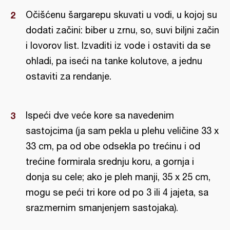
Očišćenu šargarepu skuvati u vodi, u kojoj su
dodati začini: biber u zrnu, so, suvi biljni začin
i lovorov list. Izvaditi iz vode i ostaviti da se
ohladi, pa iseći na tanke kolutove, a jednu
ostaviti za rendanje.
Ispeći dve veće kore sa navedenim
sastojcima (ja sam pekla u plehu veličine 33 x
33 cm, pa od obe odsekla po trećinu i od
trećine formirala srednju koru, a gornja i
donja su cele; ako je pleh manji, 35 x 25 cm,
mogu se peći tri kore od po 3 ili 4 jajeta, sa
srazmernim smanjenjem sastojaka).