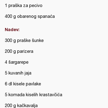
1 praška za pecivo
400 g obarenog spanaća
Nadev:
300 g praške šunke
200 g parizera
4 šargarepe
5 kuvanih jaja
6 dl kisele pavlake
5 komada kiselih krastavčića
200 g kačkavalja