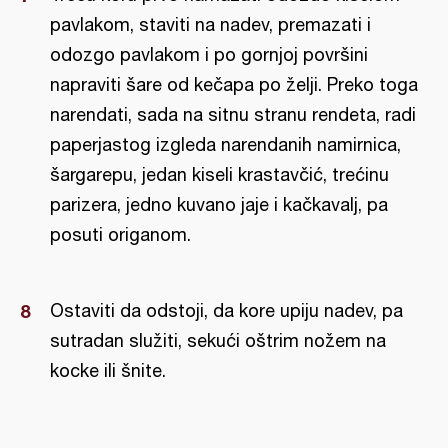
pavlakom, staviti na nadev, premazati i
odozgo pavlakom i po gornjoj površini
napraviti šare od kečapa po želji. Preko toga
narendati, sada na sitnu stranu rendeta, radi
paperjastog izgleda narendanih namirnica,
šargarepu, jedan kiseli krastavčić, trećinu
parizera, jedno kuvano jaje i kačkavalj, pa
posuti origanom.
Ostaviti da odstoji, da kore upiju nadev, pa
sutradan služiti, sekući oštrim nožem na
kocke ili šnite.