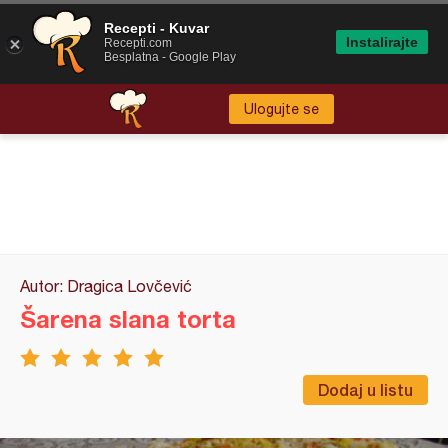
Recepti - Kuvar
Instalirajte
Recepti.com
Besplatna - Google Play
Ulogujte se
Autor: Dragica Lovčević
Šarena slana torta
Dodaj u listu