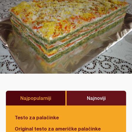
Najpopularniji
Najnoviji
Testo za palačinke
Original testo za američke palačinke