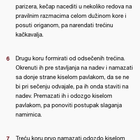
parizera, kečap nacediti u nekoliko redova na
pravilnim razmacima celom dužinom kore i
posuti origanom, pa narendati trećinu
kačkavalja.
Drugu koru formirati od odsečenih trećina.
Okrenuti ih pre stavljanja na nadev i namazati
sa donje strane kiselom pavlakom, da se ne
bi pri sečenju odvajale, pa ih onda staviti na
nadev. Premazati ih i odozgo kiselom
pavlakom, pa ponoviti postupak slaganja
namirnica.
Treću koru prvo namazati odozdo kiselom