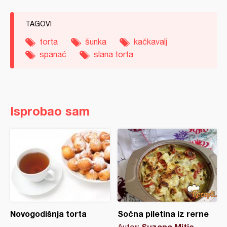
TAGOVI
torta
šunka
kačkavalj
spanać
slana torta
Isprobao sam
Novogodišnja torta
Sočna piletina iz rerne
Suzana Mitic