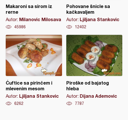
Makaroni sa sirom iz
Pohovane šnicle sa
rerne
kačkavaljem
Milanovic Milosava
Ljiljana Stankovic
Autor:
Autor:
45986
12402
Ćuftice sa pirinčem i
Piroške od bajatog
mlevenim mesom
hleba
Ljiljana Stankovic
Dijana Ademovic
Autor:
Autor:
6262
7787