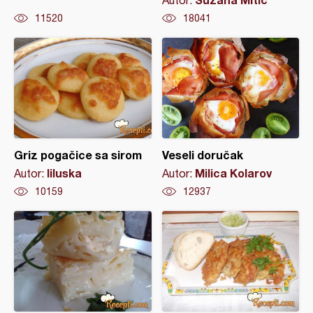
Autor:
11520
18041
Griz pogačice sa sirom
Veseli doručak
liluska
Milica Kolarov
Autor:
Autor:
10159
12937