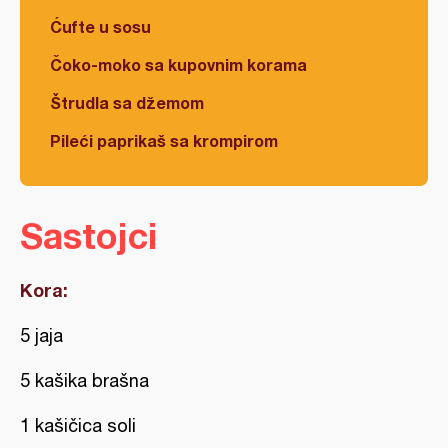
Ćufte u sosu
Čoko-moko sa kupovnim korama
Štrudla sa džemom
Pileći paprikaš sa krompirom
Sastojci
Kora:
5 jaja
5 kašika brašna
1 kašičica soli