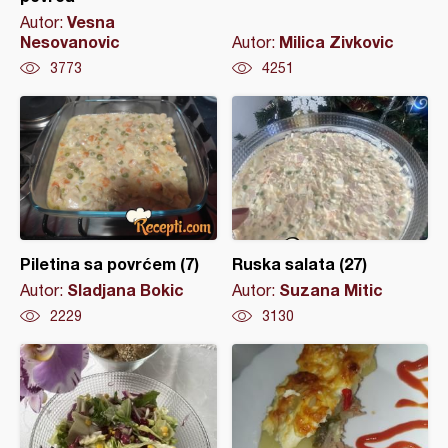
Vesna
Autor:
Nesovanovic
Milica Zivkovic
Autor:
3773
4251
Piletina sa povrćem (7)
Ruska salata (27)
Sladjana Bokic
Suzana Mitic
Autor:
Autor:
2229
3130