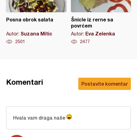
Posna obrok salata
Šnicle iz rerne sa
povrćem
Suzana Mitic
Eva Zelenka
Autor:
Autor:
2501
2477
Komentari
Postavite komentar
Hvala vam draga naše