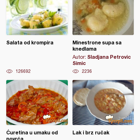
Salata od krompira
Minestrone supa sa
knedlama
Sladjana Petrovic
Autor:
Simic
126692
2236
Ćuretina u umaku od
Lak i brz ručak
povrća