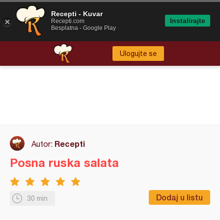
Recepti - Kuvar
Instalirajte
Recepti.com
Besplatna - Google Play
Ulogujte se
Recepti
Autor:
Posna ruska salata
Dodaj u listu
30 min