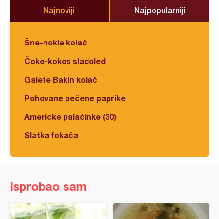
Najnoviji
Najpopularniji
Šne-nokle kolač
Čoko-kokos sladoled
Galete Bakin kolač
Pohovane pečene paprike
Americke palačinke (30)
Slatka fokača
Isprobao sam