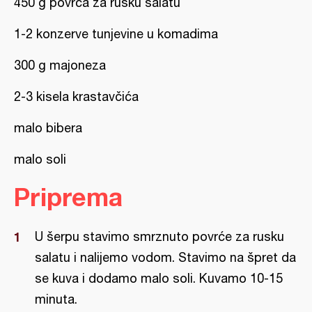
450 g povrća za rusku salatu
1-2 konzerve tunjevine u komadima
300 g majoneza
2-3 kisela krastavčića
malo bibera
malo soli
Priprema
U šerpu stavimo smrznuto povrće za rusku
salatu i nalijemo vodom. Stavimo na špret da
se kuva i dodamo malo soli. Kuvamo 10-15
minuta.