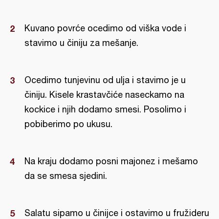
Kuvano povrće ocedimo od viška vode i
stavimo u činiju za mešanje.
Ocedimo tunjevinu od ulja i stavimo je u
činiju. Kisele krastavčiće naseckamo na
kockice i njih dodamo smesi. Posolimo i
pobiberimo po ukusu.
Na kraju dodamo posni majonez i mešamo
da se smesa sjedini.
Salatu sipamo u činijce i ostavimo u fružideru