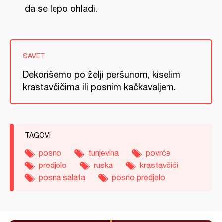
da se lepo ohladi.
SAVET
Dekorišemo po želji peršunom, kiselim
krastavčičima ili posnim kačkavaljem.
TAGOVI
posno
tunjevina
povrće
predjelo
ruska
krastavčići
posna salata
posno predjelo