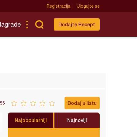
Registracija
Ulogujte se
Nagrade
Dodajte Recept
Dodaj u listu
55
Najpopularniji
Najnoviji