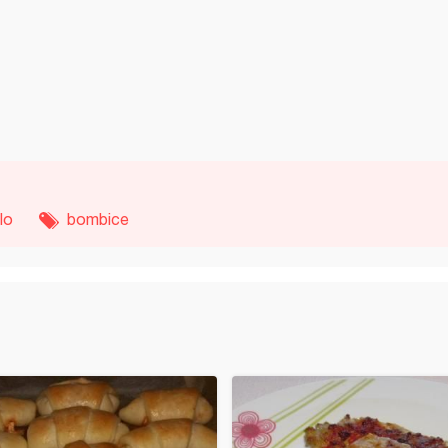
lo
bombice