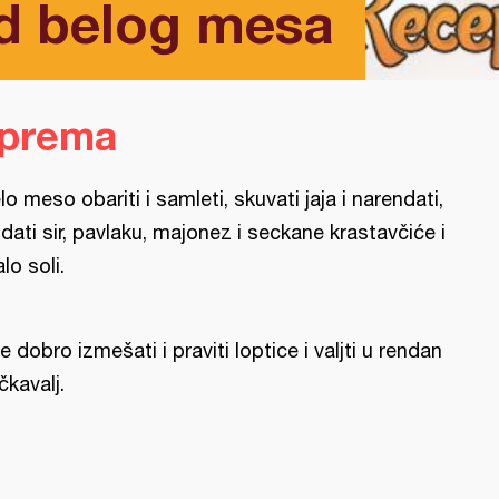
d belog mesa
iprema
lo meso obariti i samleti, skuvati jaja i narendati,
dati sir, pavlaku, majonez i seckane krastavčiće i
lo soli.
e dobro izmešati i praviti loptice i valjti u rendan
čkavalj.