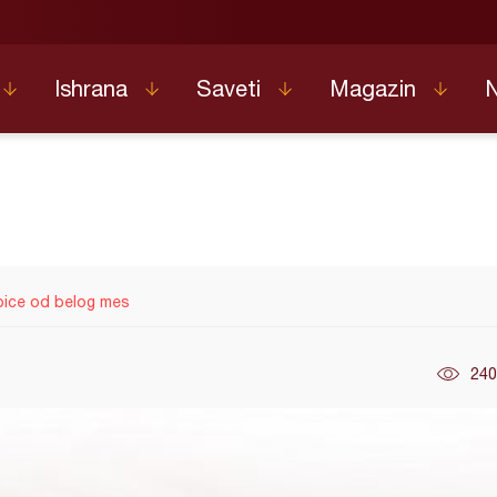
Ishrana
Saveti
Magazin
ice od belog mes
240