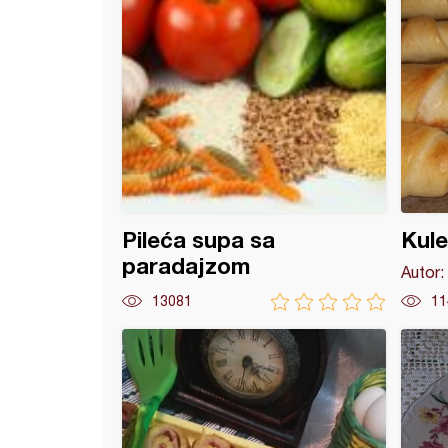
Pileća supa sa
Kule
paradajzom
Autor:
13081
11
a pizza (3)