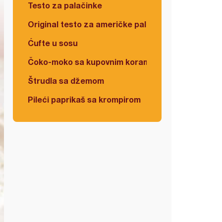
Testo za palačinke
Original testo za američke palačinke
Ćufte u sosu
Čoko-moko sa kupovnim korama
Štrudla sa džemom
Pileći paprikaš sa krompirom