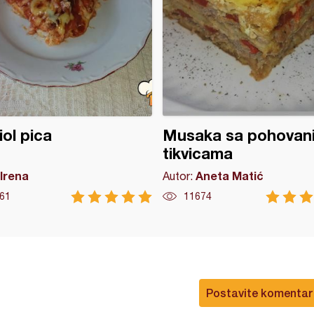
iol pica
Musaka sa pohovan
tikvicama
Irena
Aneta Matić
Autor:
61
11674
Postavite komentar