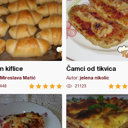
n kiflice
Čamci od tikvica
Miroslava Matić
jelena nikolic
Autor:
448
21123