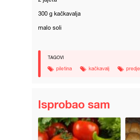
300 g kačkavalja
malo soli
TAGOVI
piletina
kačkavalj
predje
Isprobao sam
 venac