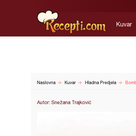
Kuvar
Naslovna
Kuvar
Hladna Predjela
Bomb
Autor: Snežana Trajković