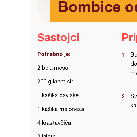
Bombice o
Sastojci
Pr
Potrebno je:
Be
do
2 bela mesa
ma
200 g krem sir
1 kašika pavlake
Sv
ka
1 kašika majoneza
4 krastavčića
2 jajeta