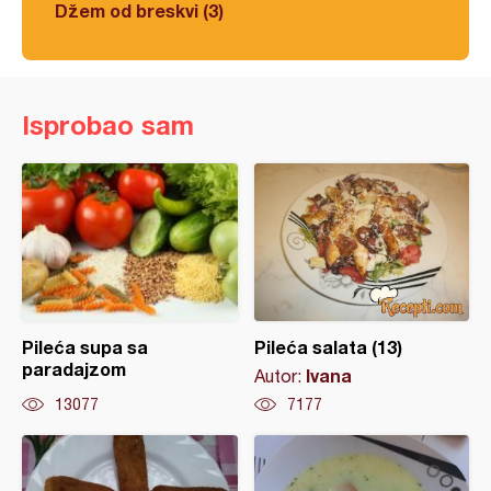
Džem od breskvi (3)
Isprobao sam
Pileća supa sa
Pileća salata (13)
paradajzom
Ivana
Autor:
13077
7177