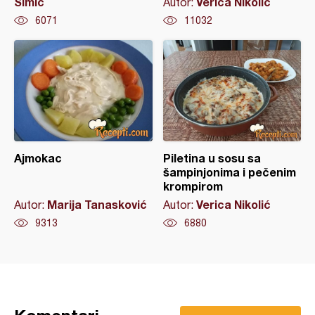
Simic
Verica Nikolić
Autor:
6071
11032
Ajmokac
Piletina u sosu sa
šampinjonima i pečenim
krompirom
Marija Tanasković
Verica Nikolić
Autor:
Autor:
9313
6880