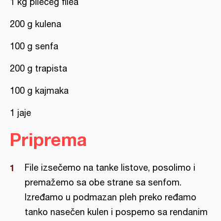
1 kg pilećeg filea
200 g kulena
100 g senfa
200 g trapista
100 g kajmaka
1 jaje
Priprema
File izsečemo na tanke listove, posolimo i
premažemo sa obe strane sa senfom.
Izređamo u podmazan pleh preko ređamo
tanko nasečen kulen i pospemo sa rendanim