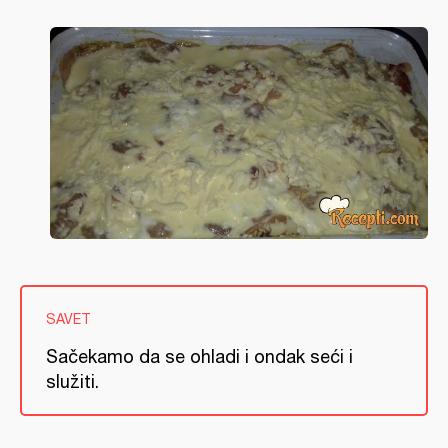
SAVET
Sačekamo da se ohladi i ondak seći i
služiti.