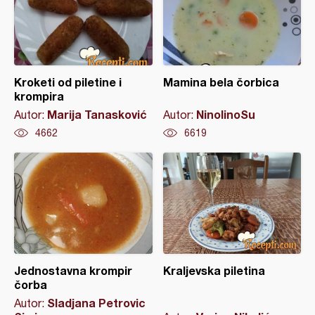
Kroketi od piletine i
Mamina bela čorbica
krompira
Marija Tanasković
NinolinoSu
Autor:
Autor:
4662
6619
Jednostavna krompir
Kraljevska piletina
čorba
Sladjana Petrovic
Autor: