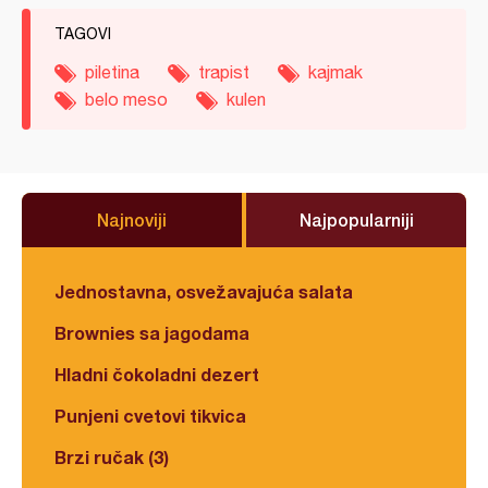
TAGOVI
piletina
trapist
kajmak
belo meso
kulen
Najnoviji
Najpopularniji
Jednostavna, osvežavajuća salata
Brownies sa jagodama
Hladni čokoladni dezert
Punjeni cvetovi tikvica
Brzi ručak (3)