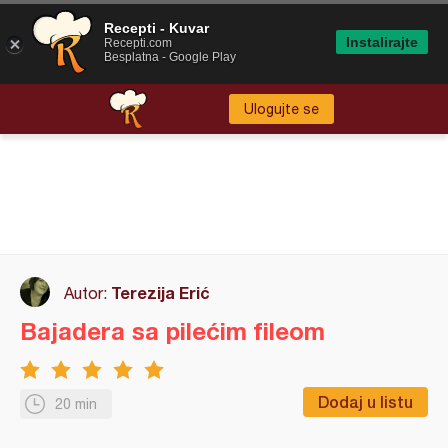
Recepti - Kuvar
Instalirajte
Recepti.com
Besplatna - Google Play
Ulogujte se
Terezija Erić
Autor:
Bajadera sa pilećim fileom
Dodaj u listu
20 min