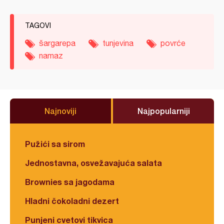
TAGOVI
šargarepa
tunjevina
povrće
namaz
Najnoviji
Najpopularniji
Pužići sa sirom
Jednostavna, osvežavajuća salata
Brownies sa jagodama
Hladni čokoladni dezert
Punjeni cvetovi tikvica